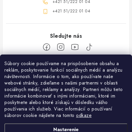
+421 51/222 01 04
+421 51/222 01 04
Z
Súbory cookie používame na prispôsobenie obsahu a
reklám, poskytovanie funkcií sociálnych médií a analýzu
á
návštevnosti. Informácie o tom, ako používate naše
Nakupovanie
p
webové stránky, zdieľame s našimi partnermi v oblasti
ä
Ako nakupovať
sociálnych médií, reklamy a analýzy. Partneri môžu tieto
Objednávky
t
informácie kombinovať s inými informáciami, ktoré im
Obchodné podmienky
poskytnete alebo ktoré získajú v dôsledku vášho
i
Použitie Darčekovej poukážky
O nás
používania ich služieb. Viac informácií o používaní
e
Doprava a platba
súborov cookie nájdete na tomto
odkaze
REKLAMÁCIA / VRÁTENIE TOVARU
SHOWROOM Prešov
Služby
Ochrana osobných údajov
Nastavenie