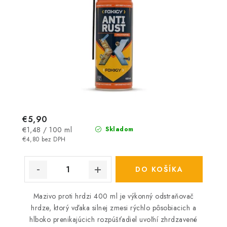
€5,90
Jednotková
€1,48 / 100 ml
Skladom
cena:
€4,80 bez DPH
DO KOŠÍKA
Mazivo proti hrdzi 400 ml je výkonný odstraňovač
hrdze, ktorý vďaka silnej zmesi rýchlo pôsobiacich a
hlboko prenikajúcich rozpúšťadiel uvoľní zhrdzavené