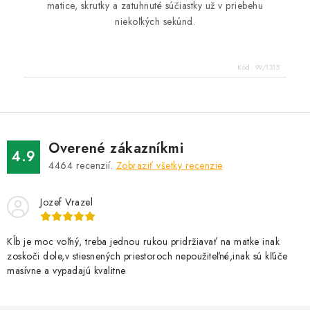
matice, skrutky a zatuhnuté súčiastky už v priebehu
niekoľkých sekúnd.
Kód:
99/1315
Overené zákazníkmi
4.9
4464
recenzií.
Zobraziť všetky recenzie
Jozef Vrazel
Kĺb je moc voľný, treba jednou rukou pridržiavať na matke inak
zoskoči dole,v stiesnených priestoroch nepoužiteľné,inak sú kľúče
masívne a vypadajú kvalitne