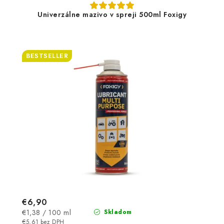
Univerzálne mazivo v spreji 500ml Foxigy
BESTSELLER
€6,90
Jednotková
€1,38 / 100 ml
Skladom
cena:
€5,61 bez DPH