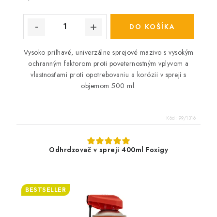
DO KOŠÍKA
Vysoko priľnavé, univerzálne sprejové mazivo s vysokým
ochranným faktorom proti poveternostným vplyvom a
vlastnosťami proti opotrebovaniu a korózii v spreji s
objemom 500 ml.
Kód:
99/1316
Odhrdzovač v spreji 400ml Foxigy
BESTSELLER