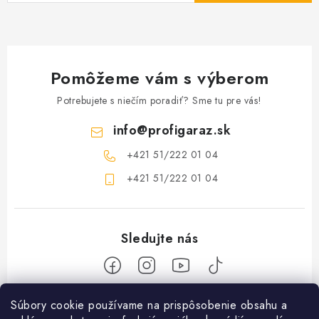
Pomôžeme vám s výberom
Potrebujete s niečím poradiť? Sme tu pre vás!
info
@
profigaraz.sk
+421 51/222 01 04
+421 51/222 01 04
Z
Súbory cookie používame na prispôsobenie obsahu a