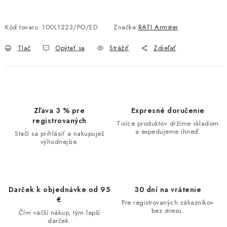
Kód tovaru:
100L1223/PO/ED
Značka:
RATI Armster
Tlač
Opýtať sa
Strážiť
Zdieľať
Zľava 3 % pre
Expresné doručenie
registrovaných
Tisíce produktov držíme skladom
a expedujeme ihneď.
Stačí sa prihlásiť a nakupuješ
výhodnejšie.
Darček k objednávke od 95
30 dní na vrátenie
€
Pre registrovaných zákazníkov
bez stresu.
Čím väčší nákup, tým lepší
darček.