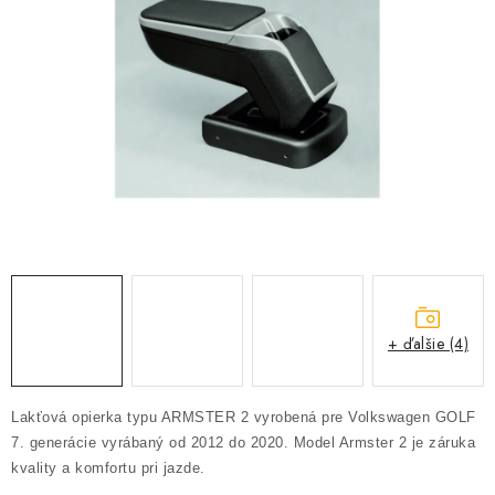
PROFI PORADŇA
GARÁŽOVÝ BAZÁR
AUTODOPLNKY
KRYCIE PLACHTY - CELTY
BALENIE A EXPEDÍCIA
Ako nakupovať
Obchodné podmienky
Doprava a platba
Ochrana osobných údajov
Licenčné zmluvy k fotografiám
+ ďalšie (4)
Osobné vyzdvihnutie v Prešove
Ako funguje Packeta?
Doplnkové služby Profigaráž.sk
Newsletter z Profigaráž.sk
Lakťová opierka typu ARMSTER 2 vyrobená pre Volkswagen GOLF
Darček k objednávke
7. generácie vyrábaný od 2012 do 2020.
Model Armster 2 je záruka
Nákup na splátky Quatro - Profigaráž.sk
Kalkulačka Quatro
kvality a komfortu pri jazde.