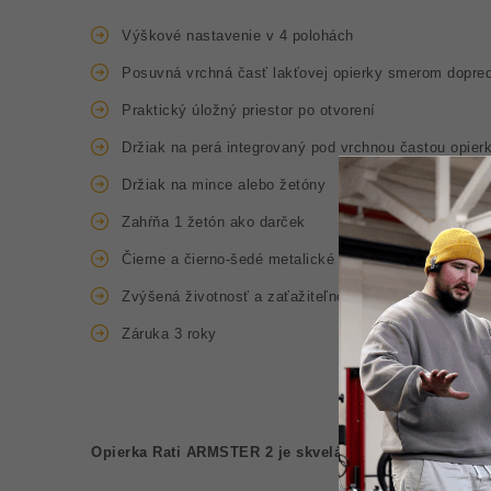
Výškové nastavenie v 4 polohách
Posuvná vrchná časť lakťovej opierky smerom dopre
Praktický úložný priestor po otvorení
Držiak na perá integrovaný pod vrchnou častou opier
Držiak na mince alebo žetóny
Zahŕňa 1 žetón ako darček
Čierne a čierno-šedé metalické farebné prevedenie
Zvýšená životnosť a zaťažiteľnosť
Záruka 3 roky
Opierka Rati ARMSTER 2 je skvelá voľba pretože: