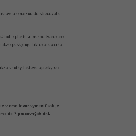
lakťovou opierkou do stredového
ciálneho plastu a presne tvarovaný
 takže poskytuje lakťovej opierke
akže všetky lakťové opierky sú
ie vieme tovar vymeniť (ak je
víme do 7 pracovných dní.