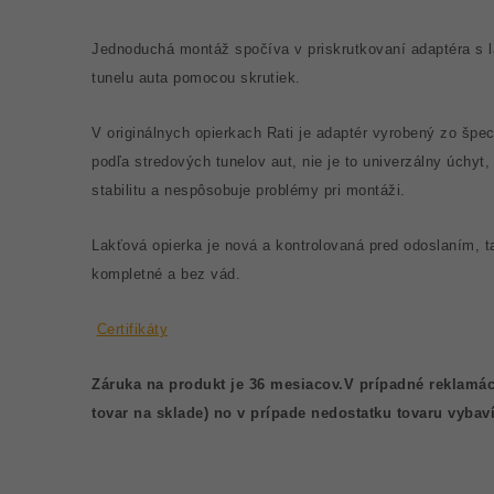
Jednoduchá montáž spočíva v priskrutkovaní adaptéra s 
tunelu auta pomocou skrutiek.
V originálnych opierkach Rati je adaptér vyrobený zo špe
podľa stredových tunelov aut, nie je to univerzálny úchyt,
stabilitu a nespôsobuje problémy pri montáži.
Lakťová opierka je nová a kontrolovaná pred odoslaním, t
kompletné a bez vád.
Certifikáty
Záruka na produkt je 36 mesiacov.V prípadné reklamác
tovar na sklade) no v prípade nedostatku tovaru vyba