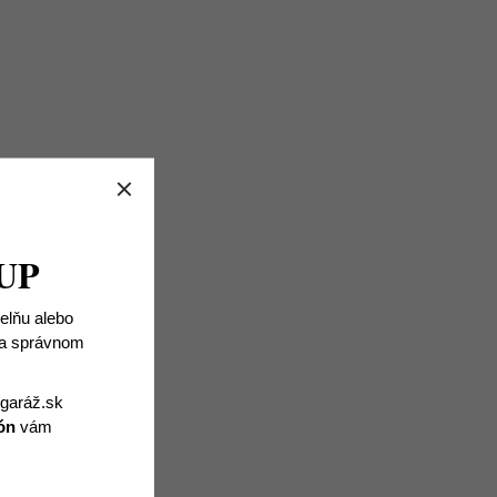
UP
ielňu alebo
 na správnom
igaráž.sk
ón
vám