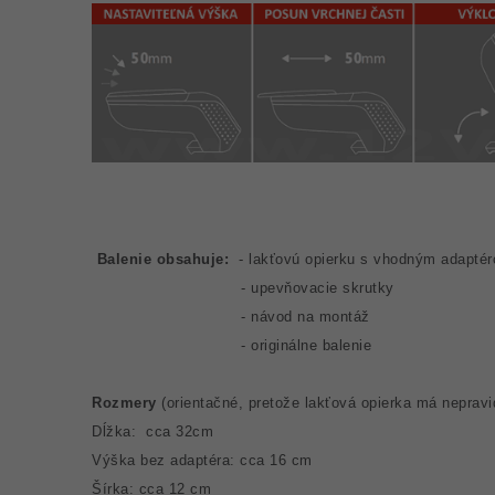
Balenie obsahuje:
- lakťovú opierku s vhodným adapté
- upevňovacie skrutky
- návod na montáž
- originálne balenie
Rozmery
(orientačné, pretože lakťová opierka má nepravid
Dĺžka: cca 32cm
Výška bez adaptéra: cca 16 cm
Šírka: cca 12 cm