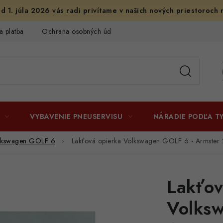
d 1. júla 2026 vás radi privítame v našich nových priestoroch 
a platba
Ochrana osobných údajov
Licenčné zmluvy k fotogr
VYBAVENIE PNEUSERVISU
NÁRADIE PODĽA T
lkswagen GOLF 6
Lakťová opierka Volkswagen GOLF 6 - Armster 
Lakťov
Volks