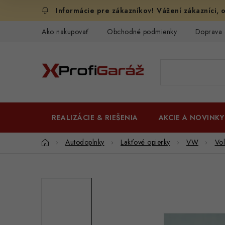
Prejsť
Vážení zákazníci, o
na
obsah
Ako nakupovať
Obchodné podmienky
Doprava 
REALIZÁCIE & RIEŠENIA
AKCIE A NOVINKY
Domov
Autodoplnky
Lakťové opierky
VW
Vo