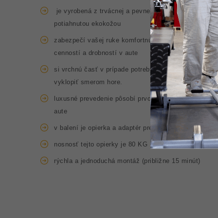
je vyrobená z trvácnej a pevnej kovovej konštrukcie
potiahnutou ekokožou
zabezpečí vašej ruke komfortnú a stabilnú oporu pri j
cenností a drobností v aute
si vrchnú časť v prípade potreby viete dodatočne pos
vyklopiť smerom hore.
luxusné prevedenie pôsobí prvotriednym dojmom čo oc
aute
v balení je opierka a adaptér presne pre konkrétny ty
nosnosť tejto opierky je 80 KG
rýchla a jednoduchá montáž (približne 15 minút)