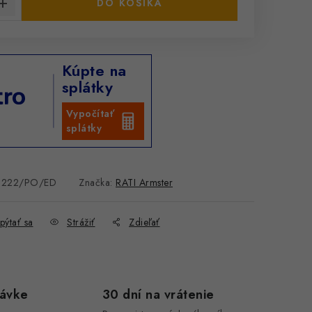
DO KOŠÍKA
Kúpte na
splátky
Vypočítať
splátky
1222/PO/ED
Značka:
RATI Armster
pýtať sa
Strážiť
Zdieľať
návke
30 dní na vrátenie