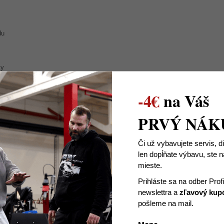
du
ky
-4€
na Váš
PRVÝ NÁK
Či už vybavujete servis, d
len dopĺňate výbavu, ste
mieste.
Prihláste sa na odber Prof
newslettra
a
zľavový kup
pošleme na mail.