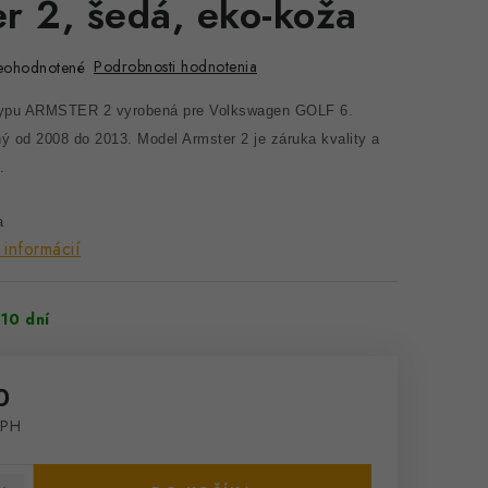
r 2, šedá, eko-koža
Podrobnosti hodnotenia
eohodnotené
typu ARMSTER 2 vyrobená pre Volkswagen GOLF 6.
ný od 2008 do 2013.
Model Armster 2 je záruka kvality a
e.
a
 informácií
10 dní
0
DPH
cena: