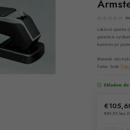
Armste
N
Lakťová opierka 
generácie vyrába
komfortu pri jazd
Materiál: eko-kož
Viac
Farba: šedá
Skladom do 
€105,6
€85,85 bez 
Jednotková 