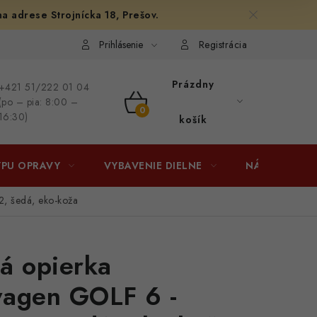
na adrese Strojnícka 18, Prešov.
afiám
Osobné vyzdvihnutie v Prešove
Ako funguje Packeta?
Prihlásenie
Registrácia
Prázdny
+421 51/222 01 04
(po – pia: 8:00 –
NÁKUPNÝ
16:30)
košík
KOŠÍK
YPU OPRAVY
VYBAVENIE DIELNE
NÁRADIE
2, šedá, eko-koža
á opierka
wagen GOLF 6 -