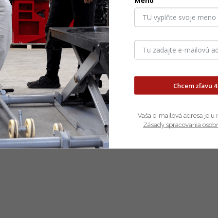
Meno
 v kombinácií s plastom a
azde a poslúži aj ako úkryt
unúť dopredu alebo celú opierku
Chcem zľavu 4
eníte vy a ostatní cestujúci v
Vaša e-mailová adresa je u 
Zásady spracovania osob
p áut