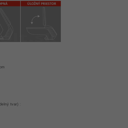
rom
elný tvar) :