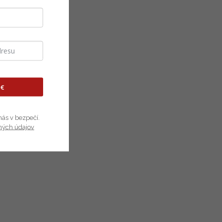
 €
nás v bezpečí.
ných údajov