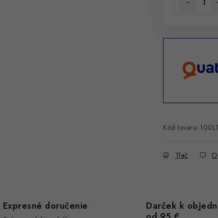
Kód tovaru:
100L
Tlač
O
Expresné doručenie
Darček k objed
od 95 €