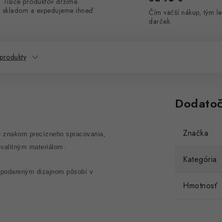
Tisíce produktov držíme
skladom a expedujeme ihneď.
Čím väčší nákup, tým le
darček.
 produkty
Dodatoč
Značka
 znakom precízneho spracovania,
kvalitným materiálom.
Kategória
s podareným dizajnom pôsobí v
Hmotnosť