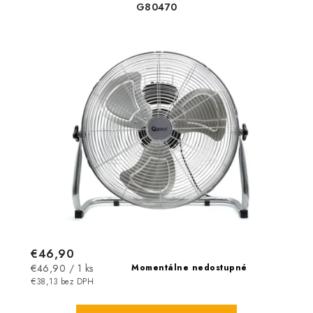
G80470
€46,90
Jednotková
€46,90 / 1 ks
Momentálne nedostupné
cena:
€38,13 bez DPH