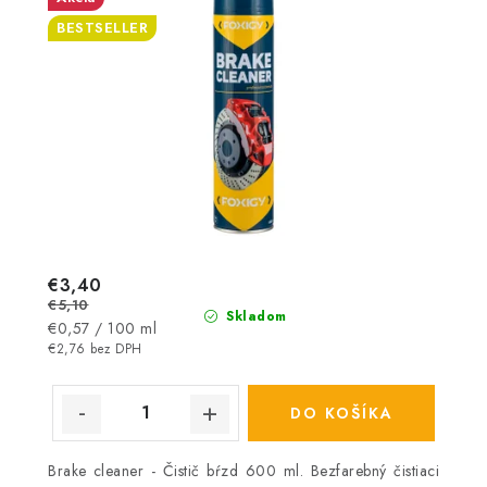
BESTSELLER
€3,40
€5,10
Skladom
Jednotková
€0,57 / 100 ml
cena:
€2,76 bez DPH
DO KOŠÍKA
Brake cleaner - Čistič bŕzd 600 ml. Bezfarebný čistiaci