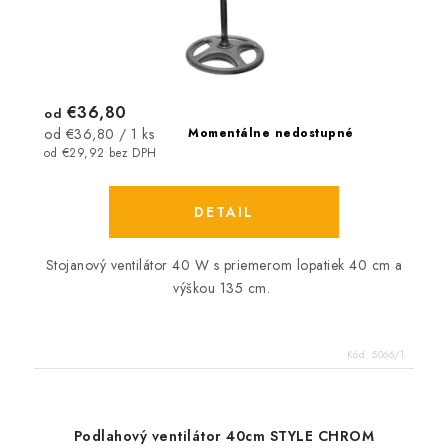
€36,80
od
Jednotková
Momentálne nedostupné
od €36,80 / 1 ks
cena:
od €29,92 bez DPH
DETAIL
Stojanový ventilátor 40 W s priemerom lopatiek 40 cm a
výškou 135 cm.
Kód:
5066/1
Podlahový ventilátor 40cm STYLE CHROM