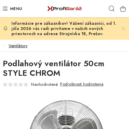
Prejsť
Hľad
na
obsah
Vážení zákazníci, od 1.
REALIZÁCIE & RIEŠENIA
júla 2026 vás radi privítame v našich nových
priestoroch na adrese Strojnícka 18, Prešov.
AKCIE A NOVINKY
Ventilátory
VYBAVENIE PNEUSERVISU
Podlahový ventilátor 50cm
NÁRADIE PODĽA TYPU OPRAVY
STYLE CHROM
Podrobnosti hodnotenia
Neohodnotené
VYBAVENIE DIELNE
NÁRADIE
ČISTENIE A UMÝVANIE