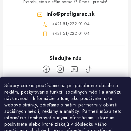
Potrebujete s niečím poradiť? Sme tu pre vás!
info
@
profigaraz.sk
+421 51/222 01 04
+421 51/222 01 04
Z
Súbory cookie používame na prispôsobenie obsahu a
reklám, poskytovanie funkcií sociálnych médií a analýzu
á
návštevnosti. Informácie o tom, ako používate naše
Nakupovanie
p
webové stránky, zdieľame s našimi partnermi v oblasti
ä
Ako nakupovať
sociálnych médií, reklamy a analýzy. Partneri môžu tieto
Objednávky
t
informácie kombinovať s inými informáciami, ktoré im
Obchodné podmienky
poskytnete alebo ktoré získajú v dôsledku vášho
i
Použitie Darčekovej poukážky
O nás
používania ich služieb. Viac informácií o používaní