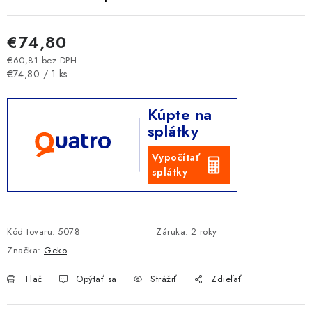
€74,80
€60,81 bez DPH
Jednotková cena:
€74,80 / 1 ks
Kúpte na
splátky
Vypočítať
splátky
Kód tovaru:
5078
Záruka
:
2 roky
Značka:
Geko
Tlač
Opýtať sa
Strážiť
Zdieľať