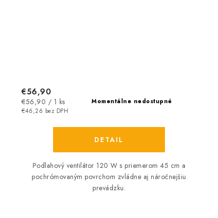
€56,90
Jednotková
€56,90 / 1 ks
Momentálne nedostupné
cena:
€46,26 bez DPH
DETAIL
Podlahový ventilátor 120 W s priemerom 45 cm a
pochrómovaným povrchom zvládne aj náročnejšiu
prevádzku.