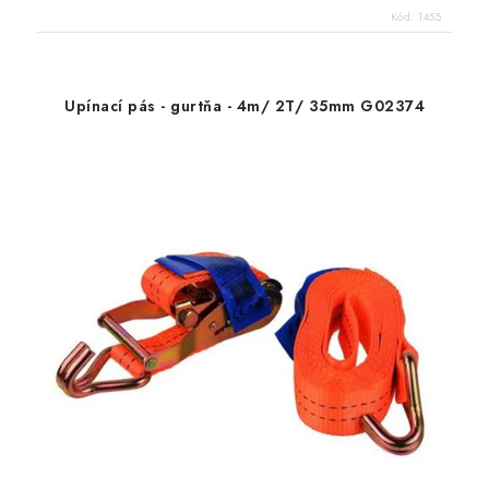
Kód:
1455
Upínací pás - gurtňa - 4m/ 2T/ 35mm G02374