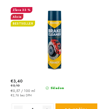
33 %
Akcia
BESTSELLER
€3,40
€5,10
Skladom
Jednotková
€0,57 / 100 ml
cena:
€2,76 bez DPH