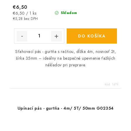
€6,50
Jednotková
€6,50 / 1 ks
Skladom
cena:
€5,28 bez DPH
DO KOŠÍKA
Sťahovací pás - gurtňa s račňou, dĺžka 4m, nosnosť 2t,
šírka 35mm – ideálny na bezpečné upevnenie ťažkých
nákladov pri preprave.
Kód:
1479
Upínací pás - gurtňa - 4m/ 5T/ 50mm G02354