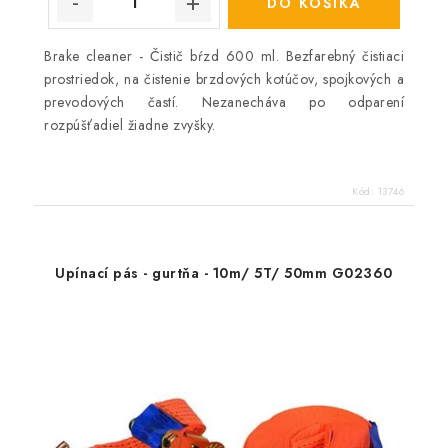
DO KOŠÍKA
Brake cleaner - Čistič bŕzd 600 ml. Bezfarebný čistiaci
prostriedok, na čistenie brzdových kotúčov, spojkových a
prevodových častí. Nezanecháva po odparení
rozpúšťadiel žiadne zvyšky.
Kód:
13746
Upínací pás - gurtňa - 10m/ 5T/ 50mm G02360