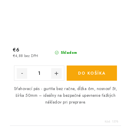
€6
Skladom
€4,88 bez DPH
DO KOŠÍKA
Sťahovací pás - gurtňa bez račne, dĺžka 6m, nosnosť 5t,
šírka 50mm – ideálny na bezpečné upevnenie ťažkých
nákladov pri preprave.
Kód:
1578