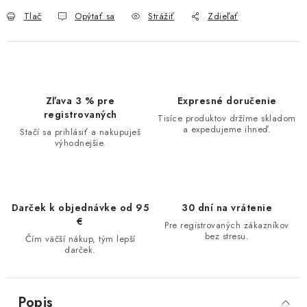
Tlač
Opýtať sa
Strážiť
Zdieľať
Zľava 3 % pre
Expresné doručenie
registrovaných
Tisíce produktov držíme skladom
a expedujeme ihneď.
Stačí sa prihlásiť a nakupuješ
výhodnejšie.
Darček k objednávke od 95
30 dní na vrátenie
€
Pre registrovaných zákazníkov
bez stresu.
Čím väčší nákup, tým lepší
darček.
Popis