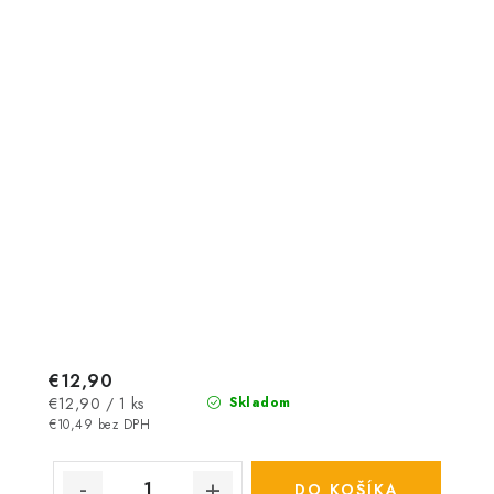
€12,90
Jednotková
€12,90 / 1 ks
Skladom
cena:
€10,49 bez DPH
DO KOŠÍKA