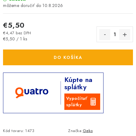
10.8.2026
€5,50
€4,47 bez DPH
Jednotková cena:
€5,50 / 1 ks
DO KOŠÍKA
Kúpte na
splátky
Vypočítať
splátky
Kód tovaru:
1473
Značka:
Geko