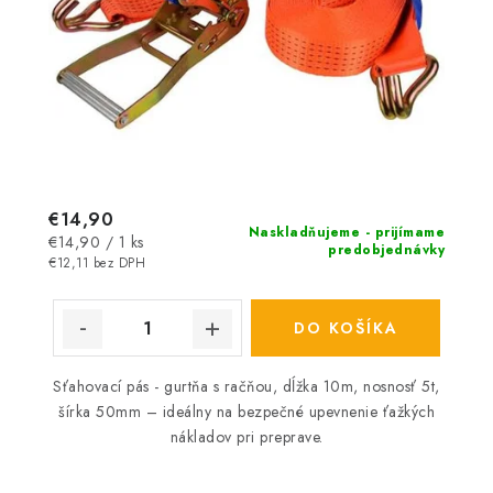
€14,90
Naskladňujeme - prijímame
Jednotková
€14,90 / 1 ks
predobjednávky
cena:
€12,11 bez DPH
DO KOŠÍKA
Sťahovací pás - gurtňa s račňou, dĺžka 10m, nosnosť 5t,
šírka 50mm – ideálny na bezpečné upevnenie ťažkých
nákladov pri preprave.