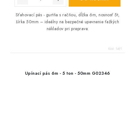
Sťahovací pás - gurtňa s račňou, dĺžka 6m, nosnosť 5t,
šírka 50mm – ideálny na bezpečné upevnenie ťažkých
nákladov pri preprave.
Kód:
1491
Upínací pás 6m - 5 ton - 50mm G02346