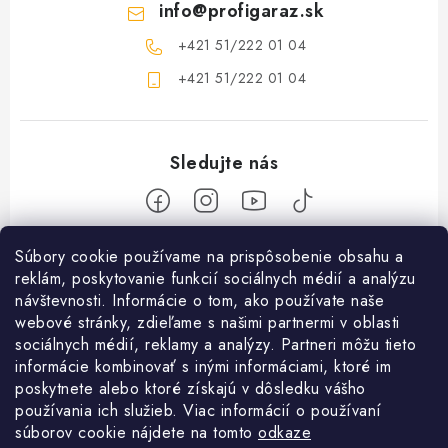
info
@
profigaraz.sk
+421 51/222 01 04
+421 51/222 01 04
Z
Súbory cookie používame na prispôsobenie obsahu a
reklám, poskytovanie funkcií sociálnych médií a analýzu
á
návštevnosti. Informácie o tom, ako používate naše
Nakupovanie
p
webové stránky, zdieľame s našimi partnermi v oblasti
ä
Ako nakupovať
sociálnych médií, reklamy a analýzy. Partneri môžu tieto
Objednávky
t
informácie kombinovať s inými informáciami, ktoré im
Obchodné podmienky
poskytnete alebo ktoré získajú v dôsledku vášho
i
Použitie Darčekovej poukážky
O nás
používania ich služieb. Viac informácií o používaní
e
Doprava a platba
súborov cookie nájdete na tomto
odkaze
REKLAMÁCIA / VRÁTENIE TOVARU
SHOWROOM Prešov