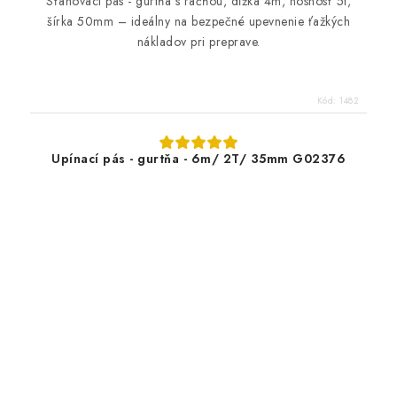
Sťahovací pás - gurtňa s račňou, dĺžka 4m, nosnosť 5t,
šírka 50mm – ideálny na bezpečné upevnenie ťažkých
nákladov pri preprave.
Kód:
1482
Upínací pás - gurtňa - 6m/ 2T/ 35mm G02376