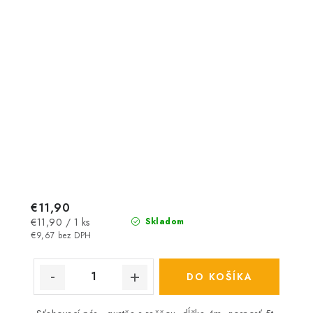
€11,90
Jednotková
€11,90 / 1 ks
Skladom
cena:
€9,67 bez DPH
DO KOŠÍKA