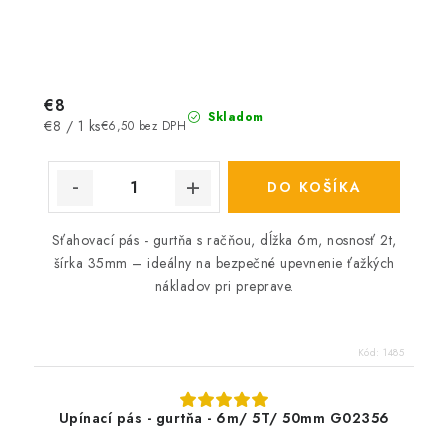
€8
Skladom
Jednotková
€8 / 1 ks
€6,50 bez DPH
cena:
DO KOŠÍKA
Sťahovací pás - gurtňa s račňou, dĺžka 6m, nosnosť 2t,
šírka 35mm – ideálny na bezpečné upevnenie ťažkých
nákladov pri preprave.
Kód:
1485
Upínací pás - gurtňa - 6m/ 5T/ 50mm G02356