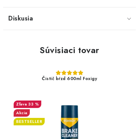
Diskusia
Súvisiaci tovar
Čistič bŕzd 600ml Foxigy
33 %
Akcia
BESTSELLER