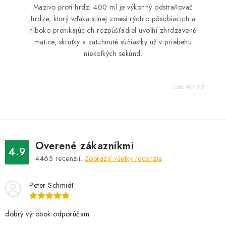
Mazivo proti hrdzi 400 ml je výkonný odstraňovač
hrdze, ktorý vďaka silnej zmesi rýchlo pôsobiacich a
hlboko prenikajúcich rozpúšťadiel uvoľní zhrdzavené
matice, skrutky a zatuhnuté súčiastky už v priebehu
niekoľkých sekúnd.
Kód:
99/1315
Overené zákazníkmi
4.9
4465
recenzií.
Zobraziť všetky recenzie
Peter Schmidt
dobrý výrobok odporúčam