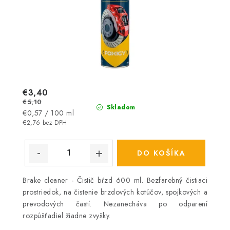
€3,40
€5,10
Skladom
Jednotková
€0,57 / 100 ml
cena:
€2,76 bez DPH
DO KOŠÍKA
Brake cleaner - Čistič bŕzd 600 ml. Bezfarebný čistiaci
prostriedok, na čistenie brzdových kotúčov, spojkových a
prevodových častí. Nezanecháva po odparení
rozpúšťadiel žiadne zvyšky.