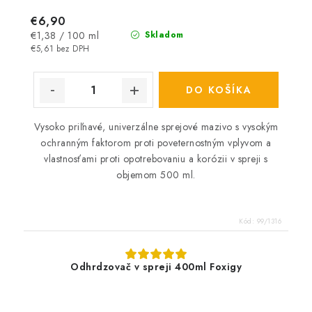
€6,90
Jednotková
€1,38 / 100 ml
Skladom
cena:
€5,61 bez DPH
DO KOŠÍKA
Vysoko priľnavé, univerzálne sprejové mazivo s vysokým
ochranným faktorom proti poveternostným vplyvom a
vlastnosťami proti opotrebovaniu a korózii v spreji s
objemom 500 ml.
Kód:
99/1316
Odhrdzovač v spreji 400ml Foxigy