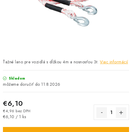
PROFI PORADŇA
GARÁŽOVÝ BAZÁR
AUTODOPLNKY
KRYCIE PLACHTY - CELTY
BALENIE A EXPEDÍCIA
Ťažné lano pre vozidlá s dĺžkou 4m a nosnosťou 3t.
Viac informácií
Ako nakupovať
Obchodné podmienky
Doprava a platba
Skladom
11.8.2026
Ochrana osobných údajov
Licenčné zmluvy k fotografiám
Osobné vyzdvihnutie v Prešove
Ako funguje Packeta?
€6,10
Doplnkové služby Profigaráž.sk
Newsletter z Profigaráž.sk
€4,96 bez DPH
Darček k objednávke
Jednotková cena:
€6,10 / 1 ks
Nákup na splátky Quatro - Profigaráž.sk
Kalkulačka Quatro