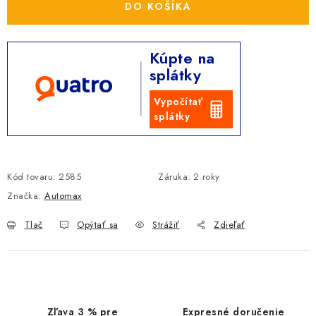
DO KOŠÍKA
Kúpte na
splátky
Vypočítať
splátky
Kód tovaru:
2585
Záruka
:
2 roky
Značka:
Automax
Tlač
Opýtať sa
Strážiť
Zdieľať
Zľava 3 % pre
Expresné doručenie