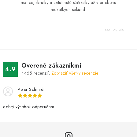
matice, skrutky a zatuhnuté súčiastky už v priebehu
niekoľkých sekúnd.
Kód:
99/1315
Overené zákazníkmi
4.9
4465
recenzií.
Zobraziť všetky recenzie
Peter Schmidt
dobrý výrobok odporúčam