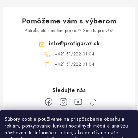
Pomôžeme vám s výberom
Potrebujete s niečím poradiť? Sme tu pre vás!
info
@
profigaraz.sk
+421 51/222 01 04
+421 51/222 01 04
Z
Súbory cookie používame na prispôsobenie obsahu a
reklám, poskytovanie funkcií sociálnych médií a analýzu
á
návštevnosti. Informácie o tom, ako používate naše
Nakupovanie
p