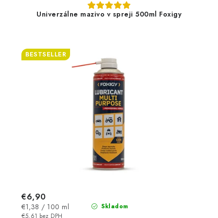
Univerzálne mazivo v spreji 500ml Foxigy
BESTSELLER
€6,90
Jednotková
€1,38 / 100 ml
Skladom
cena:
€5,61 bez DPH