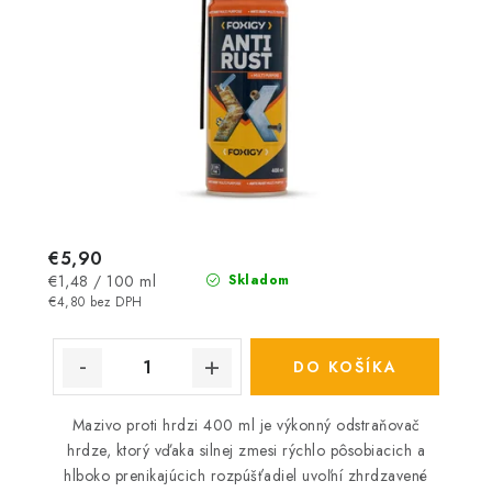
€5,90
Jednotková
€1,48 / 100 ml
Skladom
cena:
€4,80 bez DPH
DO KOŠÍKA
Mazivo proti hrdzi 400 ml je výkonný odstraňovač
hrdze, ktorý vďaka silnej zmesi rýchlo pôsobiacich a
hlboko prenikajúcich rozpúšťadiel uvoľní zhrdzavené