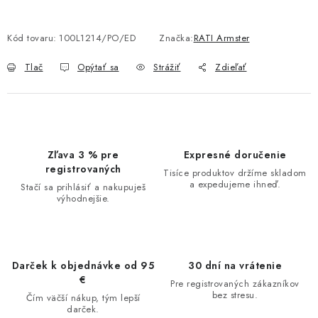
Kód tovaru:
100L1214/PO/ED
Značka:
RATI Armster
Tlač
Opýtať sa
Strážiť
Zdieľať
Zľava 3 % pre
Expresné doručenie
registrovaných
Tisíce produktov držíme skladom
a expedujeme ihneď.
Stačí sa prihlásiť a nakupuješ
výhodnejšie.
Darček k objednávke od 95
30 dní na vrátenie
€
Pre registrovaných zákazníkov
bez stresu.
Čím väčší nákup, tým lepší
darček.