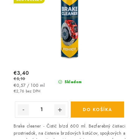
€3,40
€5,10
Skladom
Jednotková
€0,57 / 100 ml
cena:
€2,76 bez DPH
DO KOŠÍKA
Brake cleaner - Čistič bŕzd 600 ml. Bezfarebný čistiaci
prostriedok, na čistenie brzdových kotúčov, spojkových a