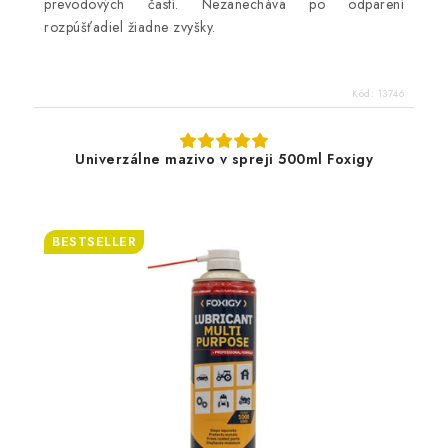
prevodových častí. Nezanecháva po odparení
rozpúšťadiel žiadne zvyšky.
Kód:
13746
Univerzálne mazivo v spreji 500ml Foxigy
BESTSELLER