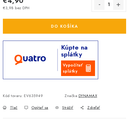
€4,90
€3,98 bez DPH
Jednotková cena:
DO KOŠÍKA
Kúpte na
splátky
Vypočítať
splátky
Kód tovaru:
EV635949
Značka:
DYNAMAX
Tlač
Opýtať sa
Strážiť
Zdieľať