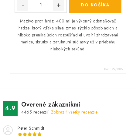
DO KOŠÍKA
Mazivo proti hrdzi 400 ml je výkonný odstraňovač
hrdze, ktorý vďaka silnej zmesi rýchlo pôsobiacich a
hlboko prenikajúcich rozpúšťadiel uvoľní zhrdzavené
matice, skrutky a zatuhnuté súčiastky už v priebehu
niekoľkých sekúnd.
Kód:
99/1315
Overené zákazníkmi
4.9
4465
recenzií.
Zobraziť všetky recenzie
Peter Schmidt