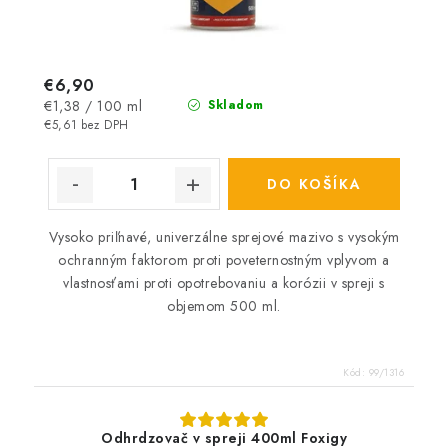
€6,90
Jednotková
€1,38 / 100 ml
Skladom
cena:
€5,61 bez DPH
DO KOŠÍKA
Vysoko priľnavé, univerzálne sprejové mazivo s vysokým
ochranným faktorom proti poveternostným vplyvom a
vlastnosťami proti opotrebovaniu a korózii v spreji s
objemom 500 ml.
Kód:
99/1316
Odhrdzovač v spreji 400ml Foxigy