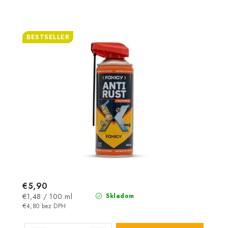
BESTSELLER
€5,90
Jednotková
€1,48 / 100 ml
Skladom
cena:
€4,80 bez DPH