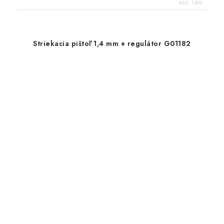
Kód:
1398
Striekacia pištoľ 1,4 mm + regulátor G01182