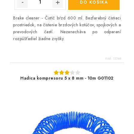
DO KOŠÍKA
Brake cleaner - Čistič bŕzd 600 ml. Bezfarebný čistiaci
prostriedok, na čistenie brzdových kotúčov, spojkových a
prevodových častí. Nezanecháva po odparení
rozpúšťadiel žiadne zvyšky.
Kód:
13746
Hadica kompresoru 5 x 8 mm - 10m G01102