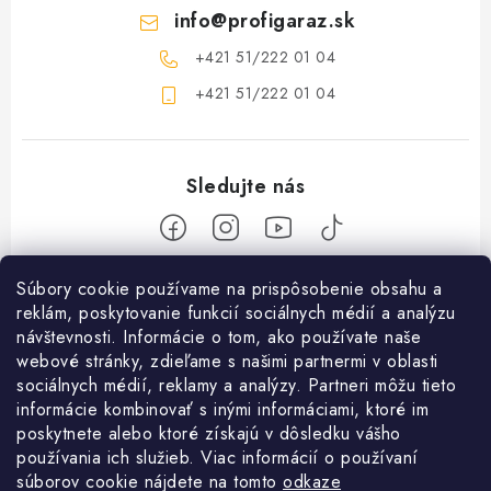
info
@
profigaraz.sk
+421 51/222 01 04
+421 51/222 01 04
Z
Súbory cookie používame na prispôsobenie obsahu a
reklám, poskytovanie funkcií sociálnych médií a analýzu
á
návštevnosti. Informácie o tom, ako používate naše
Nakupovanie
p
webové stránky, zdieľame s našimi partnermi v oblasti
ä
Ako nakupovať
sociálnych médií, reklamy a analýzy. Partneri môžu tieto
Objednávky
t
informácie kombinovať s inými informáciami, ktoré im
Obchodné podmienky
poskytnete alebo ktoré získajú v dôsledku vášho
i
Použitie Darčekovej poukážky
O nás
používania ich služieb. Viac informácií o používaní
e
Doprava a platba
súborov cookie nájdete na tomto
odkaze