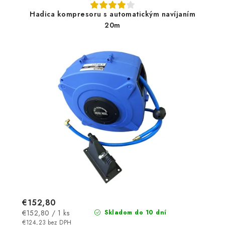
Hadica kompresoru s automatickým navíjaním
20m
€152,80
Jednotková
€152,80 / 1 ks
Skladom do 10 dní
cena:
€124,23 bez DPH