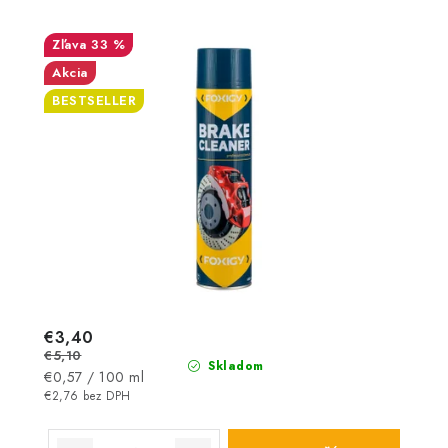
33 %
Akcia
BESTSELLER
€3,40
€5,10
Skladom
Jednotková
€0,57 / 100 ml
cena:
€2,76 bez DPH