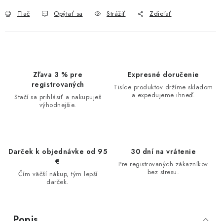
Tlač
Opýtať sa
Strážiť
Zdieľať
Zľava 3 % pre
Expresné doručenie
registrovaných
Tisíce produktov držíme skladom
a expedujeme ihneď.
Stačí sa prihlásiť a nakupuješ
výhodnejšie.
Darček k objednávke od 95
30 dní na vrátenie
€
Pre registrovaných zákazníkov
bez stresu.
Čím väčší nákup, tým lepší
darček.
Popis