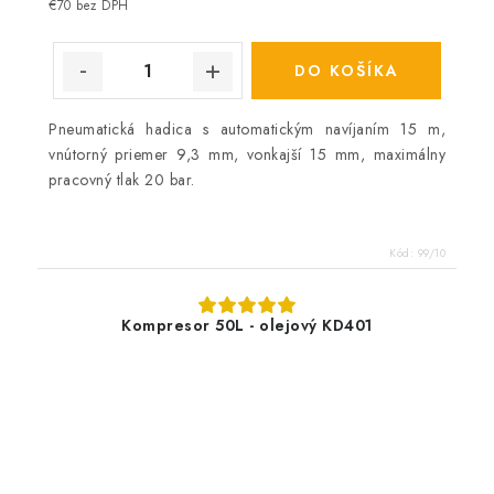
cena:
€70 bez DPH
DO KOŠÍKA
Pneumatická hadica s automatickým navíjaním 15 m,
vnútorný priemer 9,3 mm, vonkajší 15 mm, maximálny
pracovný tlak 20 bar.
Kód:
99/10
Kompresor 50L - olejový KD401