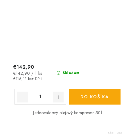
€142,90
Jednotková
€142,90 / 1 ks
Skladom
cena:
€116,18 bez DPH
DO KOŠÍKA
Jednovalcový olejový kompresor 50l
Kód:
1982