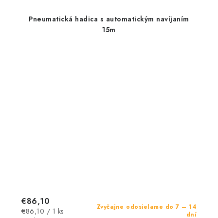
Pneumatická hadica s automatickým navíjaním
15m
€86,10
Zvyčajne odosielame do 7 – 14
Jednotková
€86,10 / 1 ks
dní