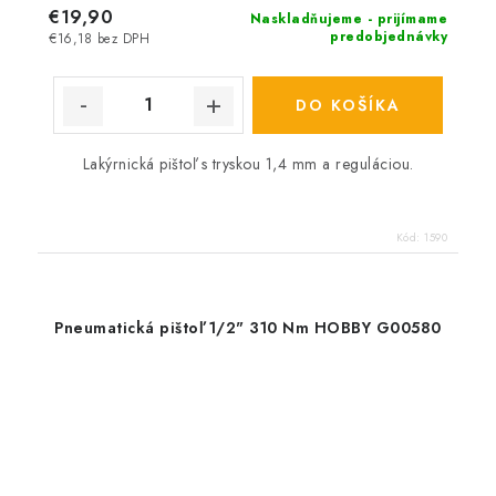
€19,90
Naskladňujeme - prijímame
predobjednávky
€16,18 bez DPH
DO KOŠÍKA
Lakýrnická pištoľ s tryskou 1,4 mm a reguláciou.
Kód:
1590
Pneumatická pištoľ 1/2" 310 Nm HOBBY G00580