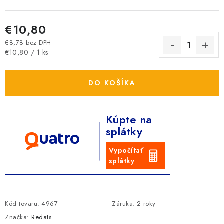
€10,80
€8,78 bez DPH
Jednotková cena:
€10,80 / 1 ks
DO KOŠÍKA
Kúpte na
splátky
Vypočítať
splátky
Kód tovaru:
4967
Záruka
:
2 roky
Značka:
Redats