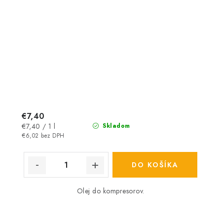
€7,40
Jednotková
€7,40 / 1 l
Skladom
cena:
€6,02 bez DPH
DO KOŠÍKA
Olej do kompresorov.