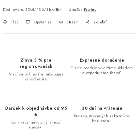
Kód tovaru:
100L1105/TEX/IER
Značka:
Pro.tec
Tlač
Opýtať sa
Strážiť
Zdieľať
Zľava 3 % pre
Expresné doručenie
registrovaných
Tisíce produktov držíme skladom
a expedujeme ihneď.
Stačí sa prihlásiť a nakupuješ
výhodnejšie.
Darček k objednávke od 95
30 dní na vrátenie
€
Pre registrovaných zákazníkov
bez stresu.
Čím väčší nákup, tým lepší
darček.