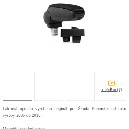
PROFI PORADŇA
GARÁŽOVÝ BAZÁR
AUTODOPLNKY
KRYCIE PLACHTY - CELTY
BALENIE A EXPEDÍCIA
Ako nakupovať
Obchodné podmienky
Doprava a platba
Ochrana osobných údajov
Licenčné zmluvy k fotografiám
+ ďalšie (7)
Osobné vyzdvihnutie v Prešove
Ako funguje Packeta?
Doplnkové služby Profigaráž.sk
Newsletter z Profigaráž.sk
Lakťová opierka vyrobená originál pre Škoda Roomster od roku
Darček k objednávke
výroby 2006 do 2015.
Nákup na splátky Quatro - Profigaráž.sk
Kalkulačka Quatro
Materiál: textilný poťah