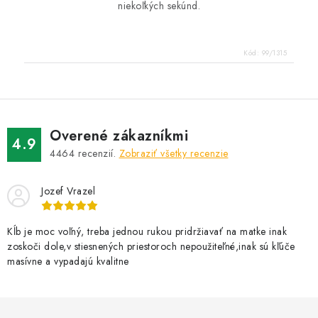
niekoľkých sekúnd.
Kód:
99/1315
Overené zákazníkmi
4.9
4464
recenzií.
Zobraziť všetky recenzie
Jozef Vrazel
Kĺb je moc voľný, treba jednou rukou pridržiavať na matke inak
zoskoči dole,v stiesnených priestoroch nepoužiteľné,inak sú kľúče
masívne a vypadajú kvalitne