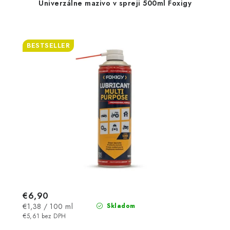
Univerzálne mazivo v spreji 500ml Foxigy
BESTSELLER
€6,90
Jednotková
€1,38 / 100 ml
Skladom
cena:
€5,61 bez DPH