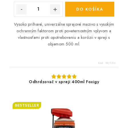
DO KOŠÍKA
Vysoko priľnavé, univerzálne sprejové mazivo s vysokým
ochranným faktorom proti poveternostným vplyvom a
vlastnosťami proti opotrebovaniu a korózii v spreji s
objemom 500 ml.
Kód:
99/1316
Odhrdzovač v spreji 400ml Foxigy
BESTSELLER