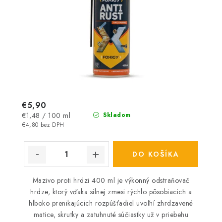
€5,90
Jednotková
€1,48 / 100 ml
Skladom
cena:
€4,80 bez DPH
DO KOŠÍKA
Mazivo proti hrdzi 400 ml je výkonný odstraňovač
hrdze, ktorý vďaka silnej zmesi rýchlo pôsobiacich a
hlboko prenikajúcich rozpúšťadiel uvoľní zhrdzavené
matice, skrutky a zatuhnuté súčiastky už v priebehu