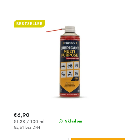
BESTSELLER
€6,90
Jednotková
€1,38 / 100 ml
Skladom
cena:
€5,61 bez DPH