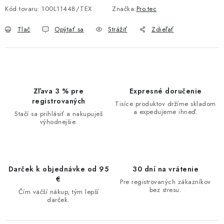
Kód tovaru:
100L11448/TEX
Značka:
Pro.tec
Tlač
Opýtať sa
Strážiť
Zdieľať
Zľava 3 % pre
Expresné doručenie
registrovaných
Tisíce produktov držíme skladom
a expedujeme ihneď.
Stačí sa prihlásiť a nakupuješ
výhodnejšie.
Darček k objednávke od 95
30 dní na vrátenie
€
Pre registrovaných zákazníkov
bez stresu.
Čím väčší nákup, tým lepší
darček.