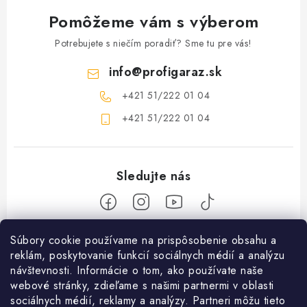
Pomôžeme vám s výberom
Potrebujete s niečím poradiť? Sme tu pre vás!
info
@
profigaraz.sk
+421 51/222 01 04
+421 51/222 01 04
Z
Súbory cookie používame na prispôsobenie obsahu a
reklám, poskytovanie funkcií sociálnych médií a analýzu
á
návštevnosti. Informácie o tom, ako používate naše
Nakupovanie
p
webové stránky, zdieľame s našimi partnermi v oblasti
ä
Ako nakupovať
sociálnych médií, reklamy a analýzy. Partneri môžu tieto