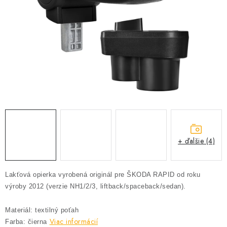
PROFI PORADŇA
GARÁŽOVÝ BAZÁR
AUTODOPLNKY
KRYCIE PLACHTY - CELTY
BALENIE A EXPEDÍCIA
Ako nakupovať
Obchodné podmienky
Doprava a platba
+ ďalšie (4)
Ochrana osobných údajov
Licenčné zmluvy k fotografiám
Osobné vyzdvihnutie v Prešove
Ako funguje Packeta?
Lakťová opierka vyrobená originál pre ŠKODA RAPID od roku
Doplnkové služby Profigaráž.sk
Newsletter z Profigaráž.sk
výroby 2012 (verzie NH1/2/3, liftback/spaceback/sedan).
Darček k objednávke
Materiál: textilný poťah
Nákup na splátky Quatro - Profigaráž.sk
Kalkulačka Quatro
Viac informácií
Farba: čierna