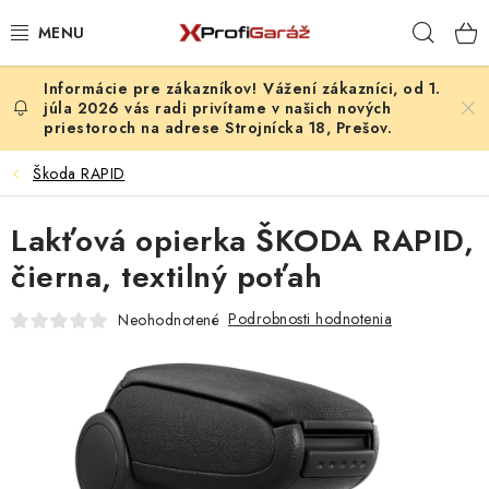
Prejsť
Hľad
na
obsah
Vážení zákazníci, od 1.
REALIZÁCIE & RIEŠENIA
júla 2026 vás radi privítame v našich nových
priestoroch na adrese Strojnícka 18, Prešov.
AKCIE A NOVINKY
Škoda RAPID
VYBAVENIE PNEUSERVISU
Lakťová opierka ŠKODA RAPID,
NÁRADIE PODĽA TYPU OPRAVY
čierna, textilný poťah
Podrobnosti hodnotenia
Neohodnotené
VYBAVENIE DIELNE
NÁRADIE
ČISTENIE A UMÝVANIE