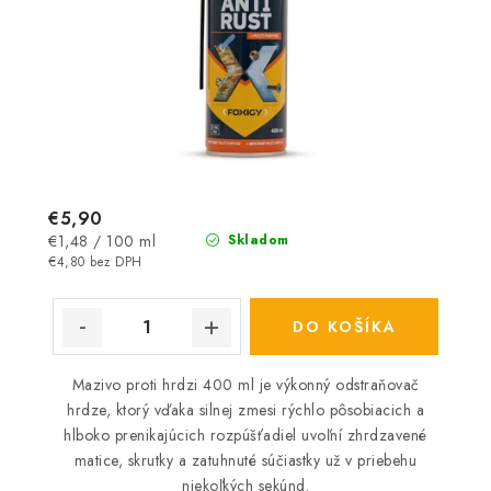
€5,90
Jednotková
€1,48 / 100 ml
Skladom
cena:
€4,80 bez DPH
DO KOŠÍKA
Mazivo proti hrdzi 400 ml je výkonný odstraňovač
hrdze, ktorý vďaka silnej zmesi rýchlo pôsobiacich a
hlboko prenikajúcich rozpúšťadiel uvoľní zhrdzavené
matice, skrutky a zatuhnuté súčiastky už v priebehu
niekoľkých sekúnd.