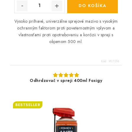
DO KOŠÍKA
Vysoko priľnavé, univerzálne sprejové mazivo s vysokým
ochranným faktorom proti poveternostným vplyvom a
vlastnosťami proti opotrebovaniu a korózii v spreji s
objemom 500 ml.
Kód:
99/1316
Odhrdzovač v spreji 400ml Foxigy
BESTSELLER