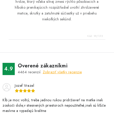
hrdze, ktorý vďaka silnej zmesi rýchlo pôsobiacich a
hlboko prenikajúcich rozpúšťadiel uvoľní zhrdzavené
matice, skrutky a zatuhnuté súčiastky už v priebehu
niekoľkých sekúnd.
Kód:
99/1315
Overené zákazníkmi
4.9
4464
recenzií.
Zobraziť všetky recenzie
Jozef Vrazel
Kĺb je moc voľný, treba jednou rukou pridržiavať na matke inak
zoskoči dole,v stiesnených priestoroch nepoužiteľné,inak sú kľúče
masívne a vypadajú kvalitne