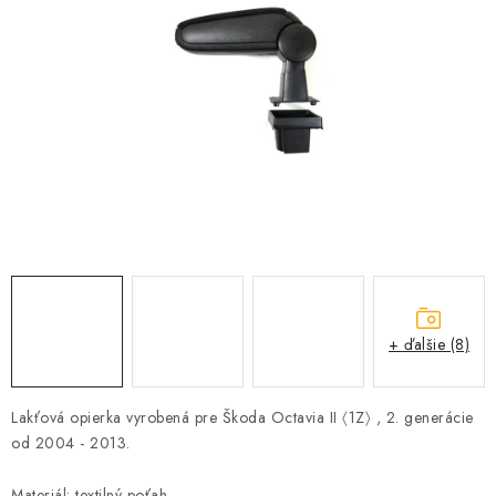
PROFI PORADŇA
GARÁŽOVÝ BAZÁR
AUTODOPLNKY
KRYCIE PLACHTY - CELTY
BALENIE A EXPEDÍCIA
Ako nakupovať
Obchodné podmienky
Doprava a platba
Ochrana osobných údajov
Licenčné zmluvy k fotografiám
+ ďalšie (8)
Osobné vyzdvihnutie v Prešove
Ako funguje Packeta?
Doplnkové služby Profigaráž.sk
Newsletter z Profigaráž.sk
Lakťová opierka vyrobená pre Škoda Octavia II 〈1Z〉 , 2. generácie
Darček k objednávke
od 2004 - 2013.
Nákup na splátky Quatro - Profigaráž.sk
Kalkulačka Quatro
Materiál: textilný poťah