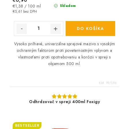
€6,90
Jednotková
€1,38 / 100 ml
Skladom
cena:
€5,61 bez DPH
DO KOŠÍKA
Vysoko priľnavé, univerzálne sprejové mazivo s vysokým
ochranným faktorom proti poveternostným vplyvom a
vlastnosťami proti opotrebovaniu a korózii v spreji s
objemom 500 ml.
Kód:
99/1316
Odhrdzovač v spreji 400ml Foxigy
BESTSELLER