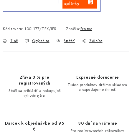
splátky
Kód tovaru:
100L177/TEX/IER
Značka:
Pro.tec
Tlač
Opýtať sa
Strážiť
Zdieľať
Zľava 3 % pre
Expresné doručenie
registrovaných
Tisíce produktov držíme skladom
a expedujeme ihneď.
Stačí sa prihlásiť a nakupuješ
výhodnejšie.
Darček k objednávke od 95
30 dní na vrátenie
€
Pre registrovaných zákazníkov