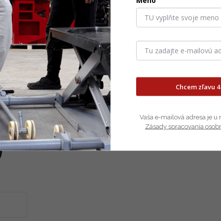
Meno
é reklamácie vieme tovar
 nedostatku tovaru
Chcem zľavu 4
Vaša e-mailová adresa je u 
Zásady spracovania osob
)