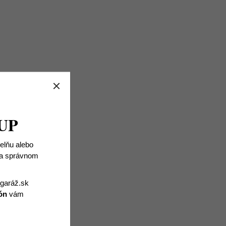
UP
ielňu alebo
 na správnom
igaráž.sk
ón
vám