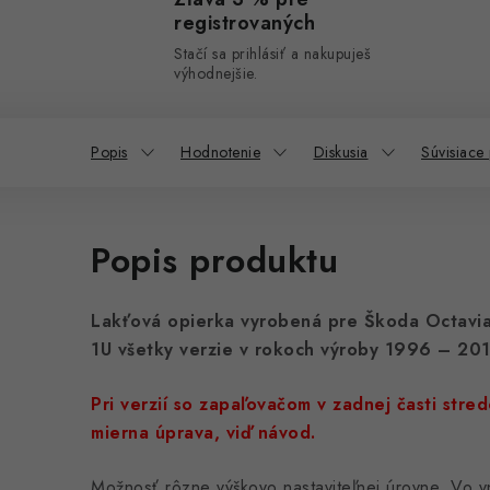
registrovaných
Stačí sa prihlásiť a nakupuješ
výhodnejšie.
Popis
Hodnotenie
Diskusia
Súvisiace
Popis produktu
Lakťová opierka vyrobená
pre
Škoda Octavia
1U všetky verzie v rokoch výroby 1996 – 20
Pri verzií so zapaľovačom v zadnej časti str
mierna úprava, viď návod.
Možnosť rôzne výškovo nastaviteľnej úrovne. Vo vn