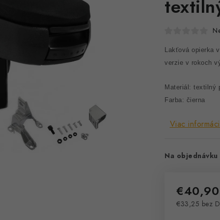
textil
N
Lakťová opierka 
verzie v rokoch v
Materiál: textilný
Farba: čierna
Viac informáci
Na objednávku 
€40,90
€33,25 bez 
Jednotková 