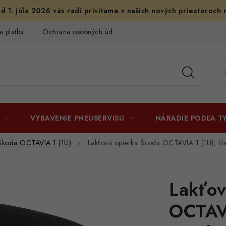
d 1. júla 2026 vás radi privítame v našich nových priestoroch 
a platba
Ochrana osobných údajov
Licenčné zmluvy k fotogr
VYBAVENIE PNEUSERVISU
NÁRADIE PODĽA T
Škoda OCTAVIA 1 (1U)
Lakťová opierka Škoda OCTAVIA 1 (1U), čier
Lakťov
OCTAVI