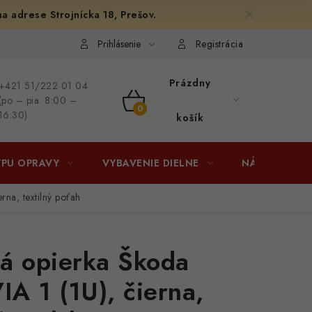
na adrese Strojnícka 18, Prešov.
afiám
Osobné vyzdvihnutie v Prešove
Ako funguje Packeta?
Prihlásenie
Registrácia
Prázdny
+421 51/222 01 04
(po – pia: 8:00 –
NÁKUPNÝ
16:30)
košík
KOŠÍK
YPU OPRAVY
VYBAVENIE DIELNE
NÁRADIE
na, textilný poťah
á opierka Škoda
A 1 (1U), čierna,