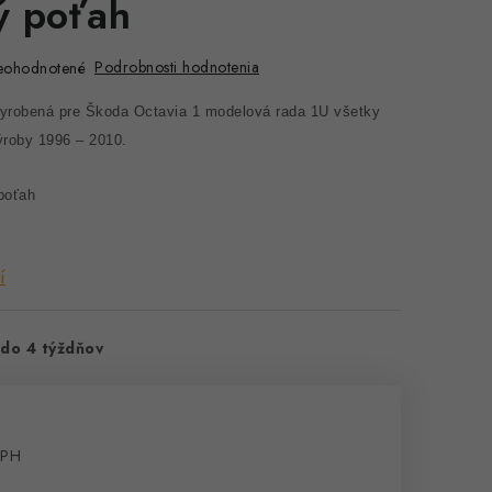
ný poťah
Podrobnosti hodnotenia
eohodnotené
vyrobená pre Škoda Octavia 1 modelová rada 1U všetky
ýroby 1996 – 2010.
 poťah
í
do 4 týždňov
DPH
cena: