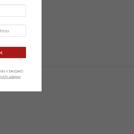
 €
nás v bezpečí.
ných údajov