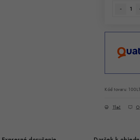
Kód tovaru:
100L
Tlač
O
Expresné doručenie
Darček k objed