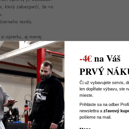
m, ktorý zabezpečí, že vo
u.
ierneho textilu.
si opierku, aj menej
 výrobcom vozidla. Má
ného typu auta. Tento adaptér
-4€
na Váš
h výrobcom v časti
 vnútra o tunel prichytí.
PRVÝ NÁK
pierka a na miesto sa nasadí
Či už vybavujete servis, d
len dopĺňate výbavu, ste
mieste.
 stabilná aj po rokoch
ťou úplne nahrádza
Prihláste sa na odber Prof
newslettra
a
zľavový kup
pošleme na mail.
 od výroby opierka vo