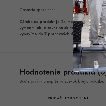
Garancia spokojnosti.
Záruka na produkt je 24 mesiacov. V prípadn
vymeniť (ak je tovar na sklade) no v prípade
vybavíme do 7 pracovných dní.
Hodnotenie produktu (0
Buďte prvý, kto napíše príspevok k tejto položke.
PRIDAŤ HODNOTENIE