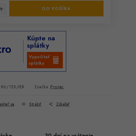
DO KOŠÍKA
Kúpte na
splátky
Vypočítať
splátky
196/TEX/IER
Značka:
Pro.tec
pýtať sa
Strážiť
Zdieľať
návke
30 dní na vrátenie