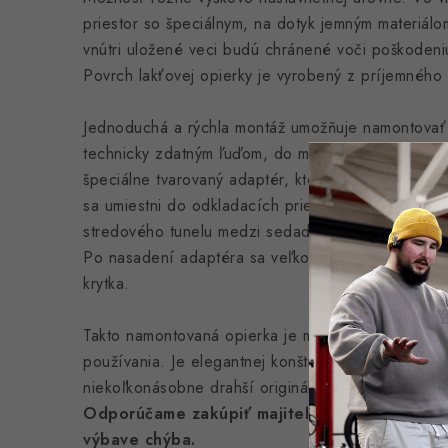
priestor so špeciálnym, na dotyk jemným materiálo
vnútri uložené veci budú chránené voči poškodeni
Povrch lakťovej opierky je vyrobený z príjemného č
Jednoduchá a rýchla montáž umožňuje namontovať 
technicky zdatným ľuďom, do miesta pripraveného
špeciálne tvarovaný adaptér, ktorý sedí len do da
sa umiestni do odkladacích priestorov pripravenýc
stredového tunelu medzi sedadlami a skrutkami sa z
Po nasadení adaptéra sa veľkou skrutkou uchytí o
krytka.
Takto namontovaná opierka je mimoriadne odolná a
používania. Je elegantnej konštrukcie a funkčnos
niekoľkonásobne drahší originálny diel.
Odporúčame zakúpiť majiteľom áut, v ktorých
výbave chýba.