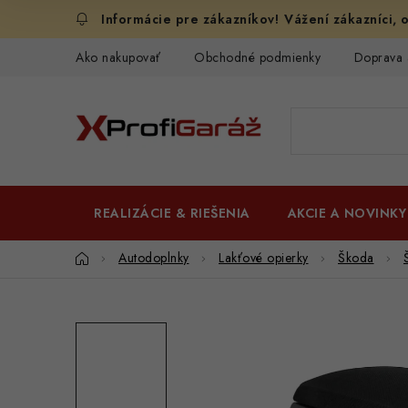
Prejsť
Vážení zákazníci, o
na
obsah
Ako nakupovať
Obchodné podmienky
Doprava 
REALIZÁCIE & RIEŠENIA
AKCIE A NOVINKY
Domov
Autodoplnky
Lakťové opierky
Škoda