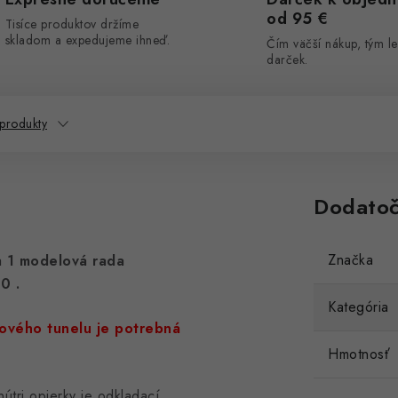
od 95 €
Tisíce produktov držíme
skladom a expedujeme ihneď.
Čím väčší nákup, tým le
darček.
 produkty
Dodatoč
Značka
 1 modelová rada
10
.
Kategória
edového tunelu je potrebná
Hmotnosť
útri opierky je odkladací