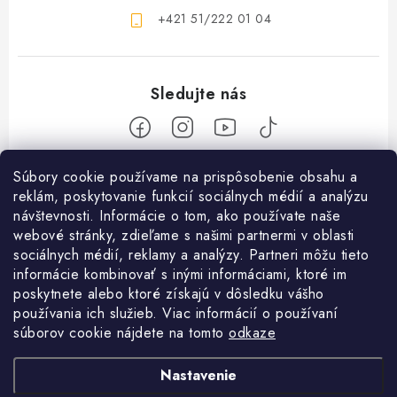
+421 51/222 01 04
Z
Súbory cookie používame na prispôsobenie obsahu a
reklám, poskytovanie funkcií sociálnych médií a analýzu
á
návštevnosti. Informácie o tom, ako používate naše
Nakupovanie
p
webové stránky, zdieľame s našimi partnermi v oblasti
ä
Ako nakupovať
sociálnych médií, reklamy a analýzy. Partneri môžu tieto
Objednávky
t
informácie kombinovať s inými informáciami, ktoré im
Obchodné podmienky
poskytnete alebo ktoré získajú v dôsledku vášho
i
Použitie Darčekovej poukážky
O nás
používania ich služieb. Viac informácií o používaní
e
Doprava a platba
súborov cookie nájdete na tomto
odkaze
REKLAMÁCIA / VRÁTENIE TOVARU
SHOWROOM Prešov
Služby
Ochrana osobných údajov
Nastavenie
Licenčné zmluvy k fotografiám
Kontakty
Velkoobchod
Profigaráž.cz
Heureka.sk