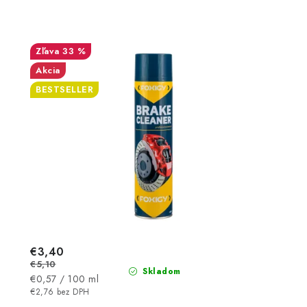
33 %
Akcia
BESTSELLER
€3,40
€5,10
Skladom
Jednotková
€0,57 / 100 ml
cena:
€2,76 bez DPH