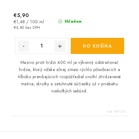
€5,90
Jednotková
€1,48 / 100 ml
Skladom
cena:
€4,80 bez DPH
DO KOŠÍKA
Mazivo proti hrdzi 400 ml je výkonný odstraňovač
hrdze, ktorý vďaka silnej zmesi rýchlo pôsobiacich a
hlboko prenikajúcich rozpúšťadiel uvoľní zhrdzavené
matice, skrutky a zatuhnuté súčiastky už v priebehu
niekoľkých sekúnd.
Kód:
99/1315