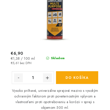
€6,90
Jednotková
€1,38 / 100 ml
Skladom
cena:
€5,61 bez DPH
DO KOŠÍKA
Vysoko priľnavé, univerzálne sprejové mazivo s vysokým
ochranným faktorom proti poveternostným vplyvom a
vlastnosťami proti opotrebovaniu a korózii v spreji s
objemom 500 ml.