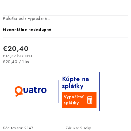
Položka bola vypredaná…
Momentálne nedostupné
€20,40
€16,59 bez DPH
Jednotková cena:
€20,40 / 1 ks
Kúpte na
splátky
Vypočítať
splátky
Kód tovaru:
2147
Záruka
:
2 roky