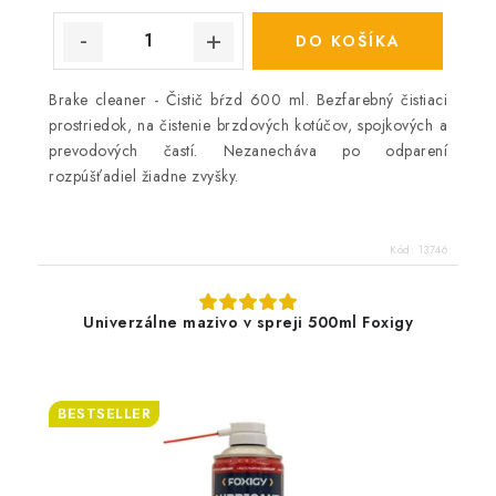
DO KOŠÍKA
Brake cleaner - Čistič bŕzd 600 ml. Bezfarebný čistiaci
prostriedok, na čistenie brzdových kotúčov, spojkových a
prevodových častí. Nezanecháva po odparení
rozpúšťadiel žiadne zvyšky.
Kód:
13746
Univerzálne mazivo v spreji 500ml Foxigy
BESTSELLER