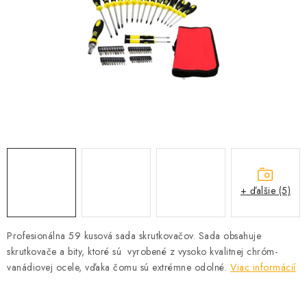
PROFI PORADŇA
GARÁŽOVÝ BAZÁR
AUTODOPLNKY
KRYCIE PLACHTY - CELTY
BALENIE A EXPEDÍCIA
Ako nakupovať
Obchodné podmienky
Doprava a platba
+ ďalšie (5)
Ochrana osobných údajov
Licenčné zmluvy k fotografiám
Osobné vyzdvihnutie v Prešove
Ako funguje Packeta?
Profesionálna 59 kusová sada skrutkovačov. Sada obsahuje
Doplnkové služby Profigaráž.sk
Newsletter z Profigaráž.sk
skrutkovače a bity, ktoré sú vyrobené z vysoko kvalitnej chróm-
vanádiovej ocele, vďaka čomu sú extrémne odolné.
Darček k objednávke
Viac informácií
Nákup na splátky Quatro - Profigaráž.sk
Kalkulačka Quatro