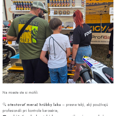
Na mieste ste si mohli:
🔍
otestovať merač hrúbky laku
– presne taký, aký používajú
profesionáli pri kontrole karosérie,