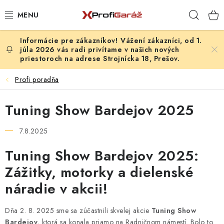
Prejsť
Hľad
na
obsah
Vážení zákazníci, od 1.
REALIZÁCIE & RIEŠENIA
júla 2026 vás radi privítame v našich nových
priestoroch na adrese Strojnícka 18, Prešov.
AKCIE A NOVINKY
Profi poradňa
VYBAVENIE PNEUSERVISU
Tuning Show Bardejov 2025
NÁRADIE PODĽA TYPU OPRAVY
7.8.2025
VYBAVENIE DIELNE
Tuning Show Bardejov 2025:
Zážitky, motorky a dielenské
NÁRADIE
náradie v akcii!
ČISTENIE A UMÝVANIE
Dňa 2. 8. 2025 sme sa zúčastnili skvelej akcie
Tuning Show
Bardejov
, ktorá sa konala priamo na Radničnom námestí. Bolo to