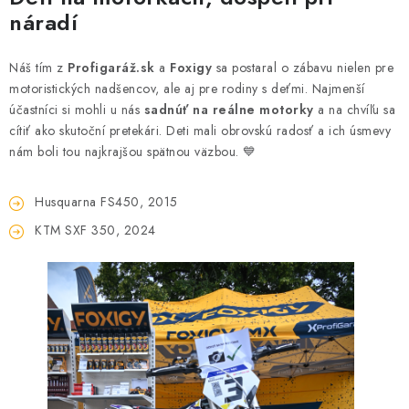
náradí
Náš tím z
Profigaráž.sk
a
Foxigy
sa postaral o zábavu nielen pre
motoristických nadšencov, ale aj pre rodiny s deťmi. Najmenší
účastníci si mohli u nás
sadnúť na reálne motorky
a na chvíľu sa
cítiť ako skutoční pretekári. Deti mali obrovskú radosť a ich úsmevy
nám boli tou najkrajšou spätnou väzbou. 💙
Husquarna FS450, 2015
KTM SXF 350, 2024