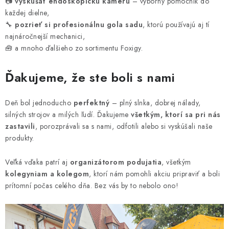
📷
vyskúšať endoskopickú kameru
– výborný pomocník do
každej dielne,
🔧
pozrieť si profesionálnu gola sadu
, ktorú používajú aj tí
najnáročnejší mechanici,
🧰 a mnoho ďalšieho zo sortimentu Foxigy.
Ďakujeme, že ste boli s nami
Deň bol jednoducho
perfektný
– plný slnka, dobrej nálady,
silných strojov a milých ľudí. Ďakujeme
všetkým, ktorí sa pri nás
zastavili
, porozprávali sa s nami, odfotili alebo si vyskúšali naše
produkty.
Veľká vďaka patrí aj
organizátorom podujatia
, všetkým
kolegyniam a kolegom
, ktorí nám pomohli akciu pripraviť a boli
prítomní počas celého dňa. Bez vás by to nebolo ono!