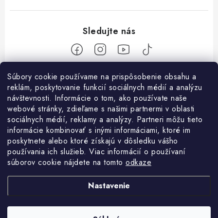
Z
Súbory cookie používame na prispôsobenie obsahu a
reklám, poskytovanie funkcií sociálnych médií a analýzu
á
návštevnosti. Informácie o tom, ako používate naše
Nakupovanie
p
webové stránky, zdieľame s našimi partnermi v oblasti
ä
Ako nakupovať
sociálnych médií, reklamy a analýzy. Partneri môžu tieto
Objednávky
t
informácie kombinovať s inými informáciami, ktoré im
Obchodné podmienky
poskytnete alebo ktoré získajú v dôsledku vášho
i
Použitie Darčekovej poukážky
O nás
používania ich služieb. Viac informácií o používaní
e
Doprava a platba
súborov cookie nájdete na tomto
odkaze
REKLAMÁCIA / VRÁTENIE TOVARU
SHOWROOM Prešov
Služby
Ochrana osobných údajov
Nastavenie
Licenčné zmluvy k fotografiám
Kontakty
Velkoobchod
Profigaráž.cz
Heureka.sk
Osobné vyzdvihnutie v Prešove
Registrácia
Revízie strojov a zariadení