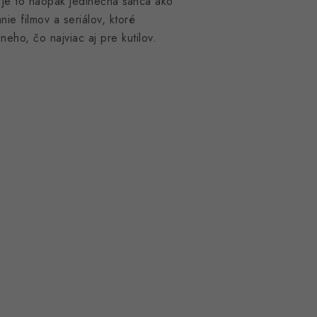
 je to naopak jedinečná šanca ako
e filmov a seriálov, ktoré
neho, čo najviac aj pre kutilov.