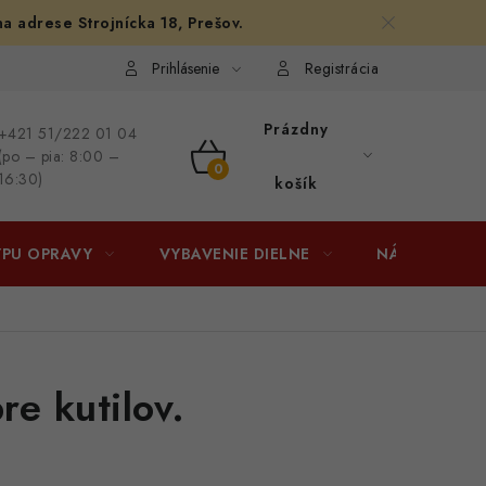
na adrese Strojnícka 18, Prešov.
afiám
Osobné vyzdvihnutie v Prešove
Ako funguje Packeta?
Prihlásenie
Registrácia
Prázdny
+421 51/222 01 04
(po – pia: 8:00 –
NÁKUPNÝ
16:30)
košík
KOŠÍK
YPU OPRAVY
VYBAVENIE DIELNE
NÁRADIE
re kutilov.