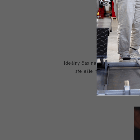
Ideálny čas na
starostlivosť
o svoj
ste ešte neprezuli, využite p