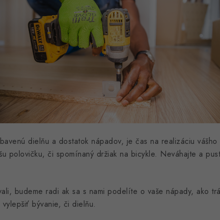
bavenú dielňu a dostatok nápadov, je čas na realizáciu vášho p
šu polovičku, či spomínaný držiak na bicykle. Neváhajte a pust
vali, budeme radi ak sa s nami podelíte o vaše nápady, ako t
 vylepšiť bývanie, či dielňu.