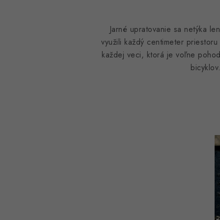
Jarné upratovanie sa netýka le
využili každý centimeter priestor
každej veci, ktorá je voľne pohod
bicyklov