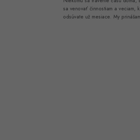
Niekomu sa trávenie času doma, b
sa venovať činnostiam a veciam, k
odsúvate už mesiace. My prinášame