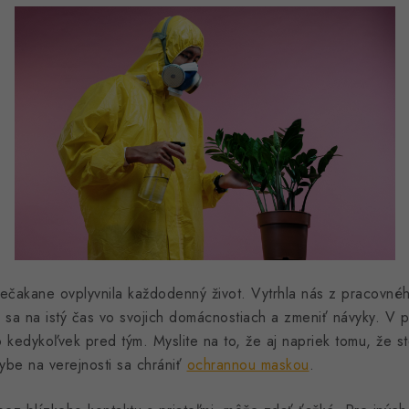
nečakane ovplyvnila každodenný život. Vytrhla nás z pracovné
ať sa na istý čas vo svojich domácnostiach a zmeniť návyky. V
o kedykoľvek pred tým. Myslite na to, že aj napriek tomu, že s
ybe na verejnosti sa chrániť
ochrannou maskou
.