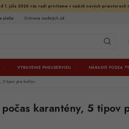
d 1. júla 2026 vás radi privítame v našich nových priestoroch 
a platba
Ochrana osobných údajov
Licenčné zmluvy k fotogr
VYBAVENIE PNEUSERVISU
NÁRADIE PODĽA T
5 tipov pre kutilov.
počas karantény, 5 tipov p