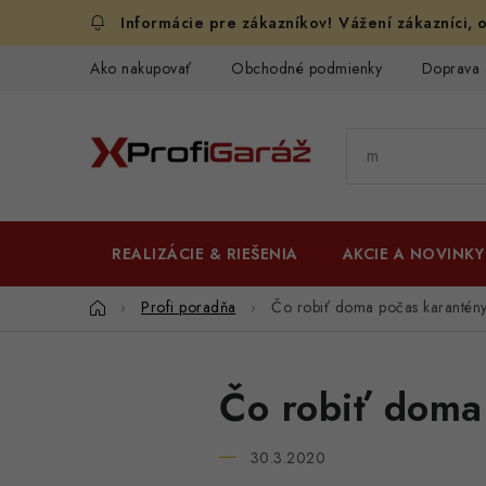
Prejsť
Vážení zákazníci, o
na
obsah
Ako nakupovať
Obchodné podmienky
Doprava 
REALIZÁCIE & RIEŠENIA
AKCIE A NOVINKY
Domov
Profi poradňa
Čo robiť doma počas karantény, 
Čo robiť doma 
30.3.2020