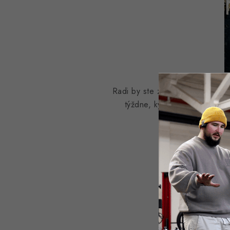
Radi by ste zrealizovali svoje v
týždne, kým sa budete izolo