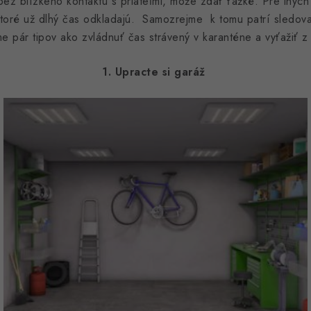
ez blízkeho kontaktu s priateľmi, môže zdať ťažké. Pre iných
toré už dlhý čas odkladajú. Samozrejme k tomu patrí sledovani
 pár tipov ako zvládnuť čas strávený v karanténe a vyťažiť z 
1. Upracte si garáž