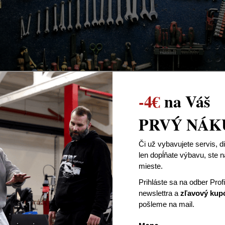
ysnívané projekty, no nemali ste priestor na vybavenie svojej d
-4€
na Váš
vať kvôli koronavírusu, môžete investovať do
vybavenia
svojej 
PRVÝ NÁK
3. Dajte si do poriadku svoje auto
Či už vybavujete servis, d
len dopĺňate výbavu, ste
mieste.
Prihláste sa na odber Prof
newslettra
a
zľavový kup
pošleme na mail.