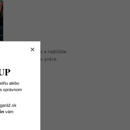
ielne? To sa zmenilo a najbližšie
dielne a pustiť sa do práce.
UP
ielňu alebo
 na správnom
igaráž.sk
ón
vám