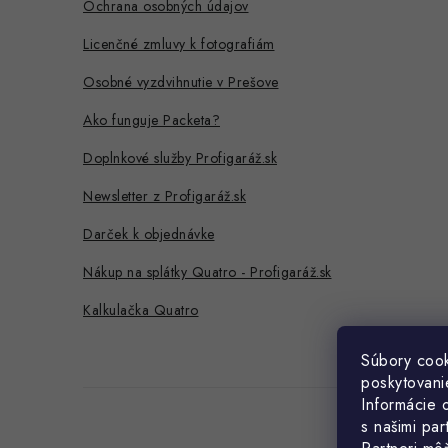
e
Ochrana osobných údajov
Licenčné zmluvy k fotografiám
Osobné vyzdvihnutie v Prešove
Ako funguje Packeta?
Doplnkové služby Profigaráž.sk
Newsletter z Profigaráž.sk
Darček k objednávke
Nákup na splátky Quatro - Profigaráž.sk
Kalkulačka Quatro
Súbory cook
poskytovanie
Informácie 
s našimi par