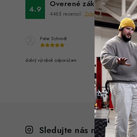
Overené zákazníkmi
4.9
4465
recenzií.
Zobraziť všetky recenzi
Peter Schmidt
Jo
dobrý výrobok odporúčam
Kĺb je moc
pridržiava
stiesnenýc
kľúče masí
Sledujte nás na Instagr