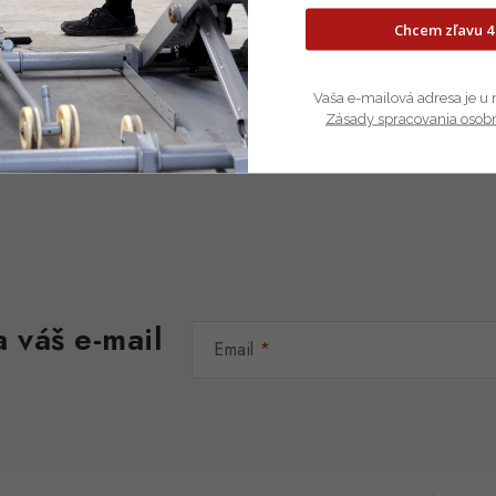
Chcem zľavu 4
Vaša e-mailová adresa je u 
Zásady spracovania osob
 váš e-mail
Email