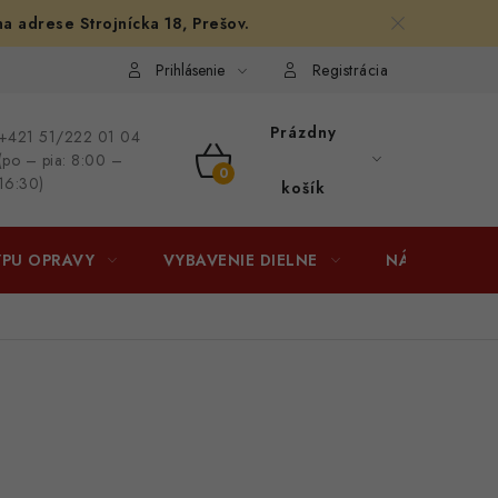
na adrese Strojnícka 18, Prešov.
afiám
Osobné vyzdvihnutie v Prešove
Ako funguje Packeta?
Prihlásenie
Registrácia
Prázdny
+421 51/222 01 04
(po – pia: 8:00 –
NÁKUPNÝ
16:30)
košík
KOŠÍK
YPU OPRAVY
VYBAVENIE DIELNE
NÁRADIE