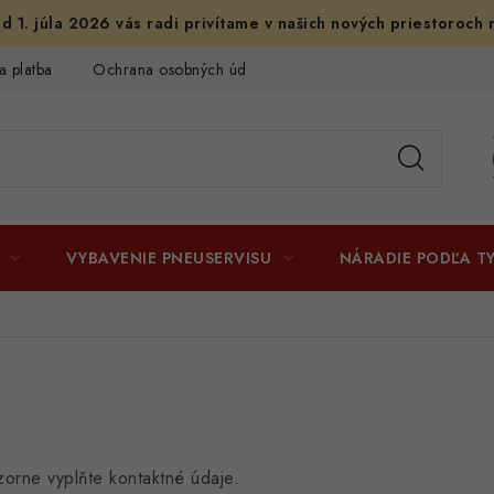
d 1. júla 2026 vás radi privítame v našich nových priestoroch 
a platba
Ochrana osobných údajov
Licenčné zmluvy k fotogr
VYBAVENIE PNEUSERVISU
NÁRADIE PODĽA T
orne vyplňte kontaktné údaje.