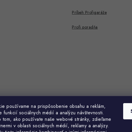
Príbeh Profigaráže
Profi poradňa
ie používame na prispôsobenie obsahu a reklám,
 funkcií sociálnych médií a analýzu návštevnosti.
o tom, ako používate naše webové stránky, zdieľame
tnermi v oblasti sociálnych médií, reklamy a analýzy.
Profigaráž.cz
Heureka.sk