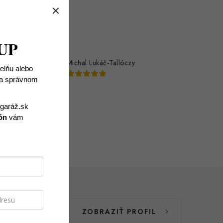
UP
Michal Lukáč-Tallóczy
ielňu alebo
 na správnom
spokojný
igaráž.sk
ón
vám
ZOBRAZIŤ PROFIL