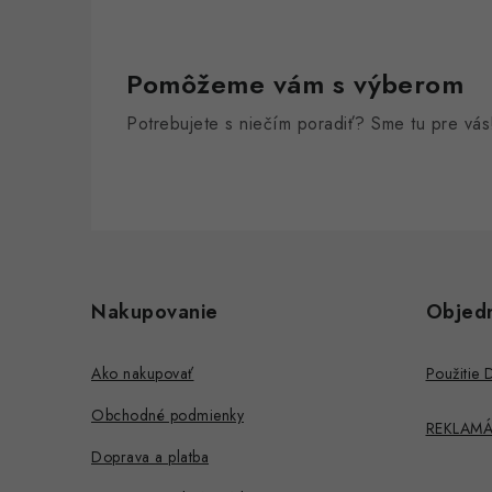
Pomôžeme vám s výberom
Potrebujete s niečím poradiť? Sme tu pre vás
Z
á
Nakupovanie
Objed
p
ä
Ako nakupovať
Použitie 
t
Obchodné podmienky
REKLAMÁ
i
Doprava a platba