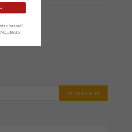
 €
nás v bezpečí.
ných údajov
PRIHLÁSIŤ SA