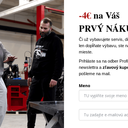
-4€
na Váš
e
PRVÝ NÁK
zef Vrazel
Stanislav Mizigar
Či už vybavujete servis, d
len dopĺňate výbavu, ste
mieste.
 voľný, treba jednou rukou
Spokojnosť
Prihláste sa na odber Prof
ť na matke inak zoskoči dole,v
newslettra
a
zľavový kup
h priestoroch nepoužiteľné,inak sú
pošleme na mail.
vne a vypadajú kvalitne
Meno
ame