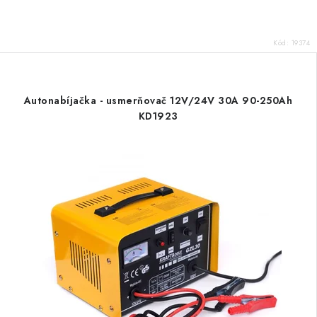
Kód:
19374
Autonabíjačka - usmerňovač 12V/24V 30A 90-250Ah
KD1923