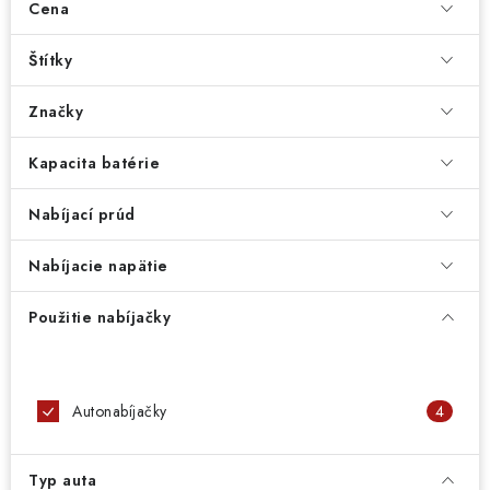
PROFI PORADŇA
Cena
GARÁŽOVÝ BAZÁR
Štítky
Značky
AUTODOPLNKY
Kapacita batérie
KRYCIE PLACHTY - CELTY
Nabíjací prúd
BALENIE A EXPEDÍCIA
Nabíjacie napätie
Ako nakupovať
Obchodné podmienky
Doprava a platba
Použitie nabíjačky
Ochrana osobných údajov
Licenčné zmluvy k fotografiám
Osobné vyzdvihnutie v Prešove
Ako funguje Packeta?
Doplnkové služby Profigaráž.sk
Newsletter z Profigaráž.sk
Autonabíjačky
4
Darček k objednávke
Nákup na splátky Quatro - Profigaráž.sk
Kalkulačka Quatro
Typ auta