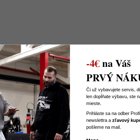
-4€
na Váš
PRVÝ NÁK
Či už vybavujete servis, d
len dopĺňate výbavu, ste
mieste.
Prihláste sa na odber Prof
newslettra
a
zľavový kup
pošleme na mail.