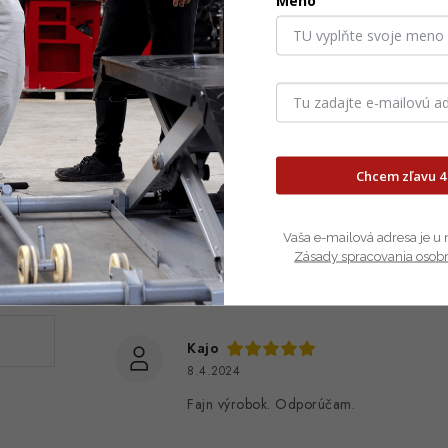
Meno
)
Miki
28.9.2024
Dobrý pomocník do každej dielne alebo
Chcem zľavu 4
Zdeno Kováč
Vaša e-mailová adresa je u 
20.4.2024
Zásady spracovania osob
Veľká spokojnosť. Vyhotovenie je super.
Kajo
8.4.2024
Fajn výrobok. Odporúčam.