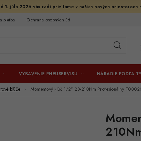
d 1. júla 2026 vás radi privítame v našich nových priestoroch 
a platba
Ochrana osobných údajov
Licenčné zmluvy k fotogr
VYBAVENIE PNEUSERVISU
NÁRADIE PODĽA T
ové kľúče
Momentový kľúč 1/2" 28-210Nm Profesionálny T0002
Momen
210Nm