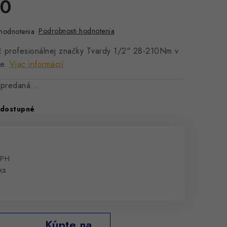
0
Podrobnosti hodnotenia
hodnotenia
 profesionálnej značky Tvardy 1/2" 28-210Nm v
e.
Viac informácií
vypredaná…
dostupné
DPH
cena:
ks
Kúpte na