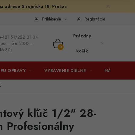
na adrese Strojnícka 18, Prešov.
afiám
Osobné vyzdvihnutie v Prešove
Ako funguje Packeta?
Prihlásenie
Registrácia
Prázdny
+421 51/222 01 04
(po – pia: 8:00 –
NÁKUPNÝ
16:30)
košík
KOŠÍK
YPU OPRAVY
VYBAVENIE DIELNE
NÁRADIE
0
tový kľúč 1/2" 28-
 Profesionálny