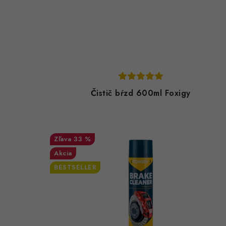
Čistič bŕzd 600ml Foxigy
33 %
Akcia
BESTSELLER