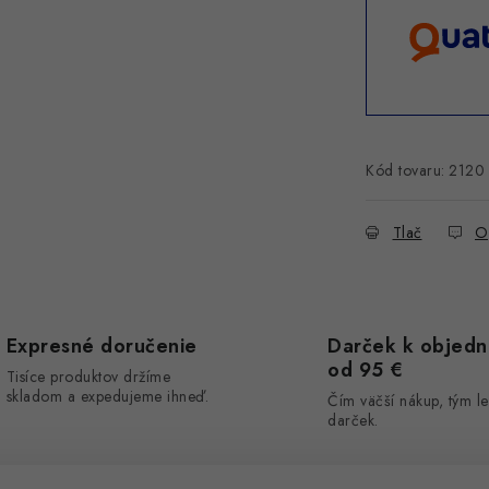
Kód tovaru:
2120
Tlač
O
Expresné doručenie
Darček k objed
od 95 €
Tisíce produktov držíme
skladom a expedujeme ihneď.
Čím väčší nákup, tým le
darček.