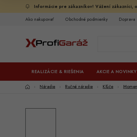
Prejsť
Vážení zákazníci, o
na
obsah
Ako nakupovať
Obchodné podmienky
Doprava 
REALIZÁCIE & RIEŠENIA
AKCIE A NOVINKY
Domov
Náradie
Ručné náradie
Kľúče
Moment