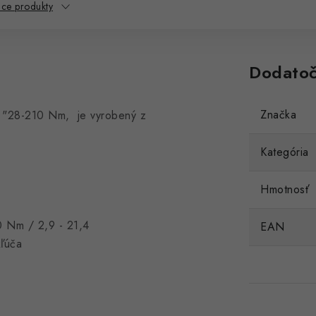
ace produkty
Dodatoč
Značka
2 "28-210 Nm, je vyrobený z
Kategória
Hmotnosť
0 Nm / 2,9 - 21,4
EAN
kľúča