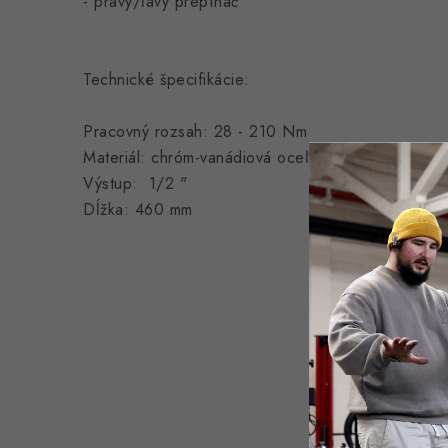
- pravý/ľavý prepínač
Technické špecifikácie:
Pracovný rozsah: 28 - 210 Nm
Materiál: chróm-vanádiová oceľ
Výstup: 1/2 "
Dĺžka: 460 mm