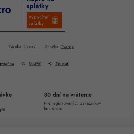
splátky
Vypočítať
splátky
Záruka
:
2 roky
Značka:
Tvardy
pýtať sa
Strážiť
Zdieľať
návke
30 dní na vrátenie
Pre registrovaných zákazníkov
bez stresu.
pší