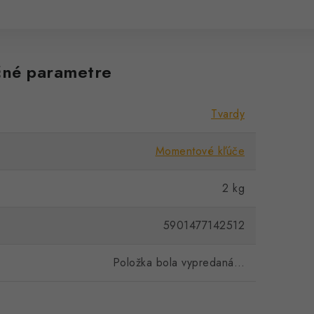
né parametre
Tvardy
Momentové kľúče
2 kg
5901477142512
Položka bola vypredaná…