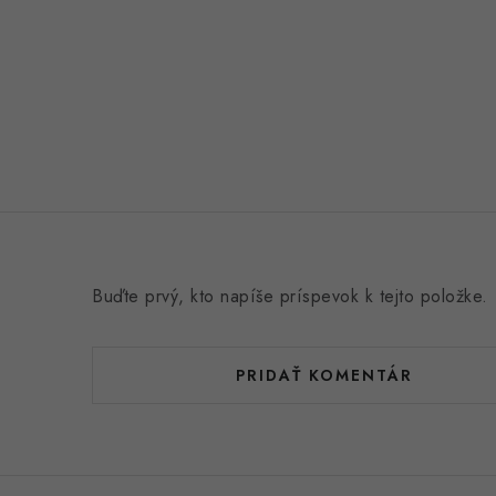
e
n
í
Buďte prvý, kto napíše príspevok k tejto položke.
PRIDAŤ KOMENTÁR