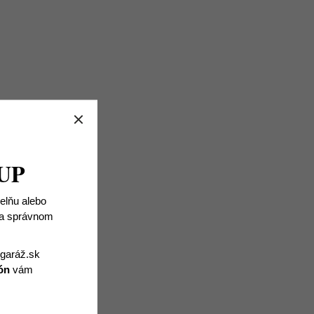
UP
ielňu alebo
 na správnom
igaráž.sk
ón
vám