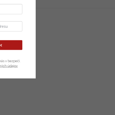
 garáže. Odporúčam.
 €
nás v bezpečí.
ných údajov