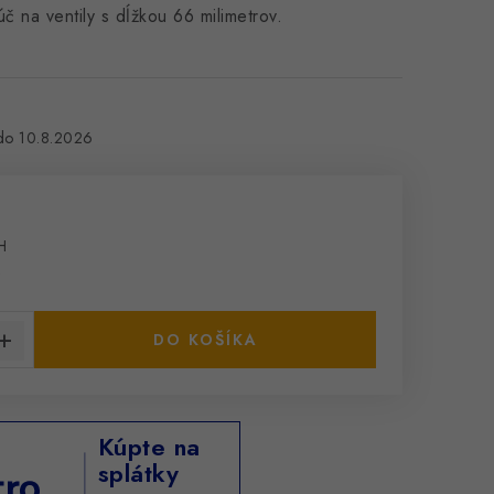
úč na ventily s dĺžkou 66 milimetrov.
10.8.2026
H
cena:
s
DO KOŠÍKA
Kúpte na
splátky