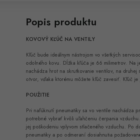
Popis produktu
KOVOVÝ KĽÚČ NA VENTILY
Kľúč bude ideálnym nástrojom vo všetkých servisoc
odolného kovu. Dĺžka kľúča je 66 milimetrov. Na j
nachádza hrot na skrutkovanie ventilov, na druhej 
otvor, vďaka ktorému môžete kľúč zavesiť. Kľúč je
POUŽITIE
Pri nafúknutí pneumatiky sa vo ventile nachádza pr
potrebné vybrať kvôli uľahčeniu čerpania vzduchu
jej poškodeniu vplyvom stlačeného vzduchu. Po d
pneumatiky a po odmeraní dosiahnutia požadovanéh