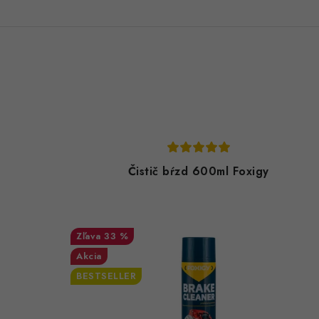
Čistič bŕzd 600ml Foxigy
33 %
Akcia
BESTSELLER