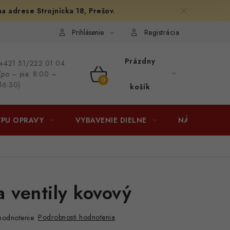
na adrese Strojnícka 18, Prešov.
afiám
Osobné vyzdvihnutie v Prešove
Ako funguje Packeta?
Prihlásenie
Registrácia
Prázdny
+421 51/222 01 04
(po – pia: 8:00 –
NÁKUPNÝ
16:30)
košík
KOŠÍK
YPU OPRAVY
VYBAVENIE DIELNE
NÁRADIE
a ventily kovový
Podrobnosti hodnotenia
hodnotenie