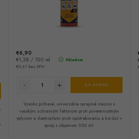
€6,90
Jednotková
€1,38 / 100 ml
Skladom
cena:
€5,61 bez DPH
DO KOŠÍKA
Vysoko priľnavé, univerzálne sprejové mazivo s
ý
vysokým ochranným faktorom proti poveternostným
,
vplyvom a vlastnosťami proti opotrebovaniu a korózii v
o
spreji s objemom 500 ml.