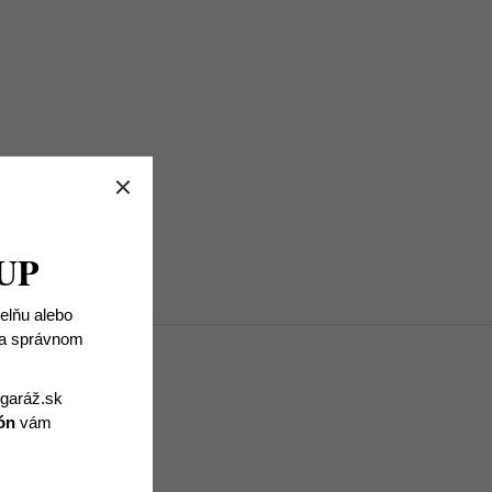
UP
ielňu alebo
 na správnom
igaráž.sk
ón
vám