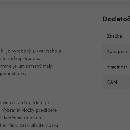
Dodatoč
Značka
h. Je vyrobený z kvalitného a
Kategória
eho jednej strane sa
strane je umiestnený malý
Hmotnosť
 jednostranný.
EAN
užinová vložka, ktorú je
. Vybratím vložky predídete
ostatočnom doplnení
o tlaku zaskrutkujte vložku