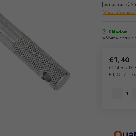
Jednostranný kľ
Viac informácií
Skladom
€1,40
€1,14 bez DP
Jednotková 
€1,40 / 1 k