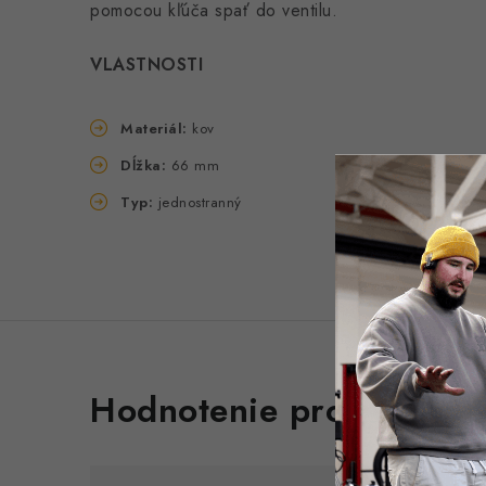
pomocou kľúča spať do ventilu.
VLASTNOSTI
Materiál:
kov
Dĺžka:
66 mm
Typ:
jednostranný
V
Hodnotenie produktu (1
ý
p