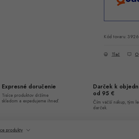
Kód tovaru:
3926
Tlač
O
Expresné doručenie
Darček k objed
od 95 €
Tisíce produktov držíme
skladom a expedujeme ihneď.
Čím väčší nákup, tým le
darček.
ace produkty