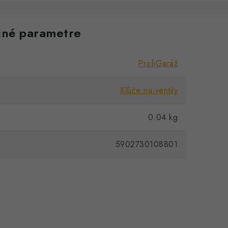
né parametre
ProfiGaráž
Kľúče na ventily
0.04 kg
5902730108801