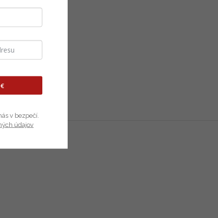
 €
nás v bezpečí.
ných údajov