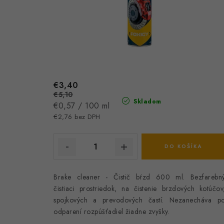
€3,40
€5,10
Skladom
Jednotková
€0,57 / 100 ml
cena:
€2,76 bez DPH
DO KOŠÍKA
Brake cleaner - Čistič bŕzd 600 ml. Bezfarebn
čistiaci prostriedok, na čistenie brzdových kotúčov
spojkových a prevodových častí. Nezanecháva p
odparení rozpúšťadiel žiadne zvyšky.