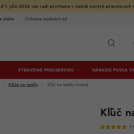
d 1. júla 2026 vás radi privítame v našich nových priestoroch 
a platba
Ochrana osobných údajov
Licenčné zmluvy k fotogr
VYBAVENIE PNEUSERVISU
NÁRADIE PODĽA T
e
Kľúče na ventily
Kľúč na ventily kovový
Kľúč n
1 