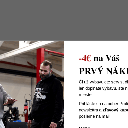
-4€
na Váš
PRVÝ NÁK
Či už vybavujete servis, d
len dopĺňate výbavu, ste
mieste.
Prihláste sa na odber Prof
)
Milan Bačo
newslettra
a
zľavový kup
15.12.2021
pošleme na mail.
Som veľmi spokojný.