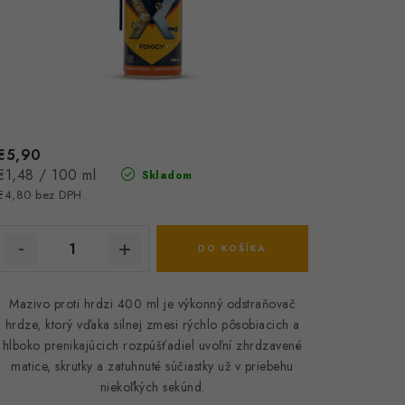
€5,90
Jednotková
€1,48 / 100 ml
Skladom
cena:
€4,80 bez DPH
DO KOŠÍKA
Mazivo proti hrdzi 400 ml je výkonný odstraňovač
hrdze, ktorý vďaka silnej zmesi rýchlo pôsobiacich a
hlboko prenikajúcich rozpúšťadiel uvoľní zhrdzavené
matice, skrutky a zatuhnuté súčiastky už v priebehu
niekoľkých sekúnd.