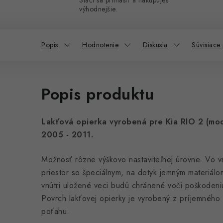
Stačí sa prihlásiť a nakupuješ
výhodnejšie.
Popis
Hodnotenie
Diskusia
Súvisiace
Popis produktu
Lakťová opierka vyrobená pre
Kia RIO 2 (mod
2005 - 2011.
Možnosť rôzne výškovo nastaviteľnej úrovne. Vo vn
priestor so špeciálnym, na dotyk jemným materiálo
vnútri uložené veci budú chránené voči poškodeni
Povrch lakťovej opierky je vyrobený z príjemnéh
poťahu.