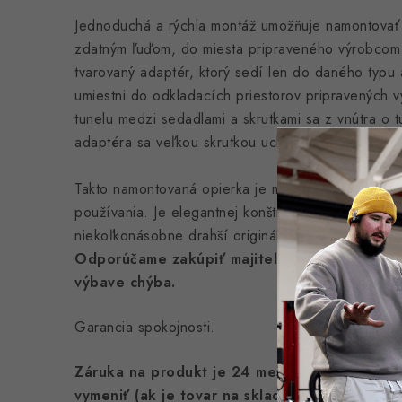
Jednoduchá a rýchla montáž umožňuje namontovať s
zdatným ľuďom, do miesta pripraveného výrobcom 
tvarovaný adaptér, ktorý sedí len do daného typu 
umiestni do odkladacích priestorov pripravených 
tunelu medzi sedadlami a skrutkami sa z vnútra o t
adaptéra sa veľkou skrutkou uchytí opierka a na mi
Takto namontovaná opierka je mimoriadne odolná a
používania. Je elegantnej konštrukcie a funkčnos
niekoľkonásobne drahší originálny diel.
Odporúčame zakúpiť majiteľom áut, v ktorých
výbave chýba.
Garancia spokojnosti.
Záruka na produkt je 24 mesiacov. V prípadn
vymeniť (ak je tovar na sklade) no v prípade