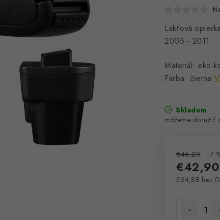
N
Lakťová opierk
2005 - 2011.
Materiál: eko-k
Farba: čierna
V
Skladom
€46,20
–7 
€42,90
€34,88 bez 
Jednotková 