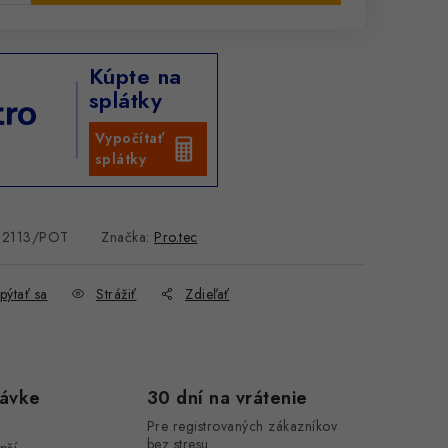
Kúpte na
splátky
Vypočítať
splátky
12113/POT
Značka:
Pro.tec
pýtať sa
Strážiť
Zdieľať
návke
30 dní na vrátenie
Pre registrovaných zákazníkov
bez stresu.