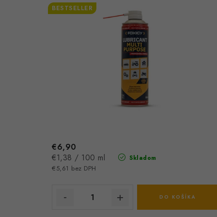
BESTSELLER
€6,90
Jednotková
€1,38 / 100 ml
Skladom
cena:
€5,61 bez DPH
DO KOŠÍKA