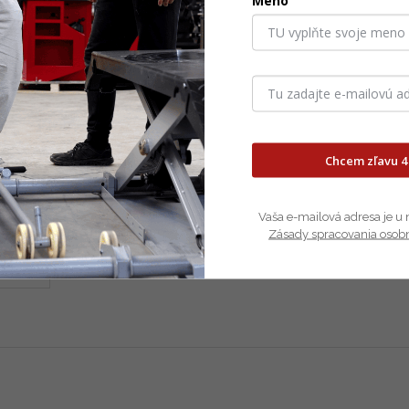
Meno
)
Chcem zľavu 4
Vaša e-mailová adresa je u 
Zásady spracovania osob