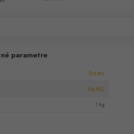
pší
né parametre
Pro.tec
Kia RIO
1 kg