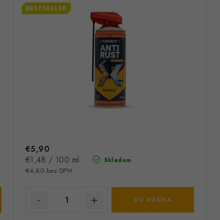
BESTSELLER
€5,90
Jednotková
€1,48 / 100 ml
Skladom
cena:
€4,80 bez DPH
DO KOŠÍKA