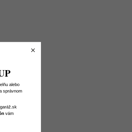
UP
ielňu alebo
 na správnom
igaráž.sk
ón
vám