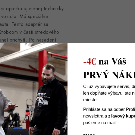
i opierku aj menej technicky
vozidla. Má špeciálne
auta. Tento adaptér sa
výrobcom v časti stredového
unel prichytí. Po nasadení
esto sa nasadí krytka.
-4€
na Váš
 stabilná aj po rokoch
PRVÝ NÁK
ťou úplne nahrádza
 od výroby opierka vo
Či už vybavujete servis, d
len dopĺňate výbavu, ste
mieste.
Prihláste sa na odber Prof
newslettra
a
zľavový kup
pošleme na mail.
é reklamácie vieme tovar
 nedostatku tovaru