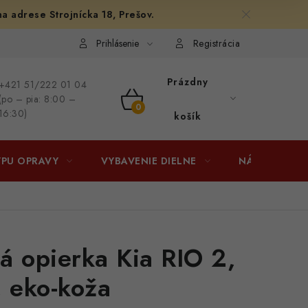
na adrese Strojnícka 18, Prešov.
afiám
Osobné vyzdvihnutie v Prešove
Ako funguje Packeta?
Prihlásenie
Registrácia
Prázdny
+421 51/222 01 04
(po – pia: 8:00 –
NÁKUPNÝ
16:30)
košík
KOŠÍK
YPU OPRAVY
VYBAVENIE DIELNE
NÁRADIE
á opierka Kia RIO 2,
, eko-koža