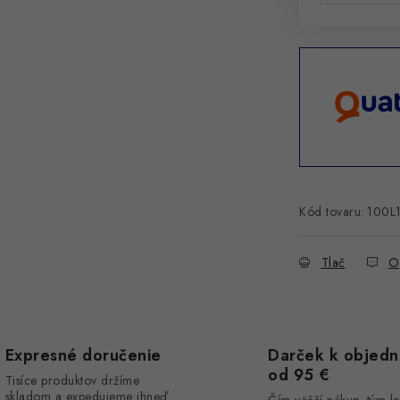
Kód tovaru:
100L
Tlač
O
Expresné doručenie
Darček k objed
od 95 €
Tisíce produktov držíme
skladom a expedujeme ihneď.