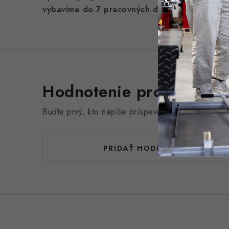
vybavíme do 7 pracovných dní.
Hodnotenie produktu (0
Buďte prvý, kto napíše príspevok k tejto položke.
PRIDAŤ HODNOTENIE