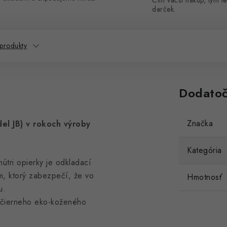
Čím väčší nákup, tým le
darček.
 produkty
Dodatoč
Značka
el JB) v rokoch výroby
Kategória
útri opierky je odkladací
m, ktorý zabezpečí, že vo
Hmotnosť
u.
o čierneho eko-koženého