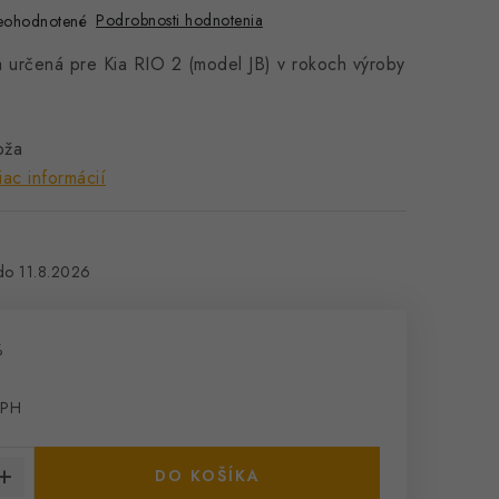
Podrobnosti hodnotenia
eohodnotené
a určená pre Kia RIO 2 (model JB) v rokoch výroby
oža
iac informácií
11.8.2026
%
DPH
cena:
DO KOŠÍKA