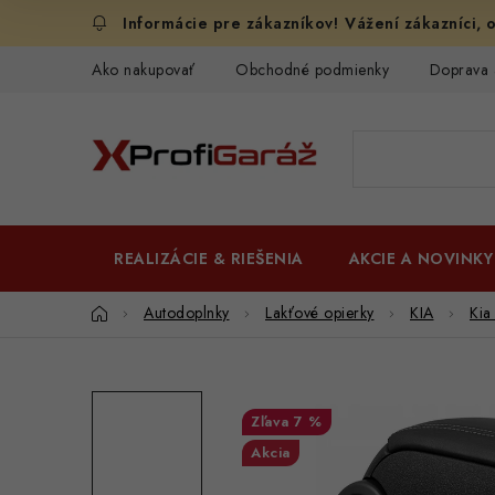
Prejsť
Vážení zákazníci, o
na
obsah
Ako nakupovať
Obchodné podmienky
Doprava 
REALIZÁCIE & RIEŠENIA
AKCIE A NOVINKY
Domov
Autodoplnky
Lakťové opierky
KIA
Kia
7 %
Akcia