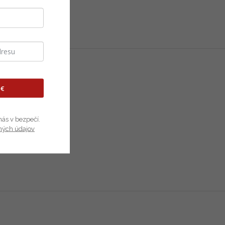
 €
nás v bezpečí.
ných údajov