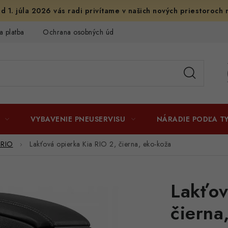
d 1. júla 2026 vás radi privítame v našich nových priestoroch 
a platba
Ochrana osobných údajov
Licenčné zmluvy k fotogr
VYBAVENIE PNEUSERVISU
NÁRADIE PODĽA T
 RIO
Lakťová opierka Kia RIO 2, čierna, eko-koža
Lakťov
čierna