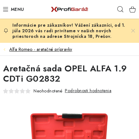
Prejsť
Hľad
na
obsah
Vážení zákazníci, od 1.
REALIZÁCIE & RIEŠENIA
júla 2026 vás radi privítame v našich nových
priestoroch na adrese Strojnícka 18, Prešov.
AKCIE A NOVINKY
Alfa Romeo - aretačné prípravky
VYBAVENIE PNEUSERVISU
Aretačná sada OPEL ALFA 1.9
NÁRADIE PODĽA TYPU OPRAVY
CDTi G02832
Podrobnosti hodnotenia
Neohodnotené
VYBAVENIE DIELNE
NÁRADIE
ČISTENIE A UMÝVANIE