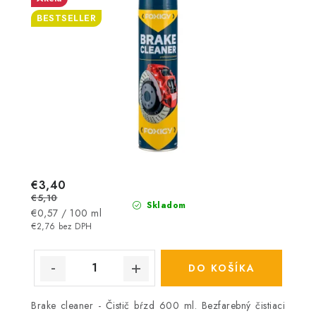
BESTSELLER
€3,40
€5,10
Skladom
Jednotková
€0,57 / 100 ml
cena:
€2,76 bez DPH
DO KOŠÍKA
Brake cleaner - Čistič bŕzd 600 ml. Bezfarebný čistiaci