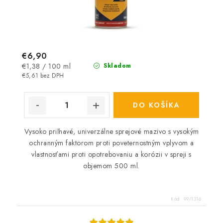
€6,90
Jednotková
€1,38 / 100 ml
Skladom
cena:
€5,61 bez DPH
DO KOŠÍKA
Vysoko priľnavé, univerzálne sprejové mazivo s vysokým
ochranným faktorom proti poveternostným vplyvom a
vlastnosťami proti opotrebovaniu a korózii v spreji s
objemom 500 ml.
Kód:
99/1316