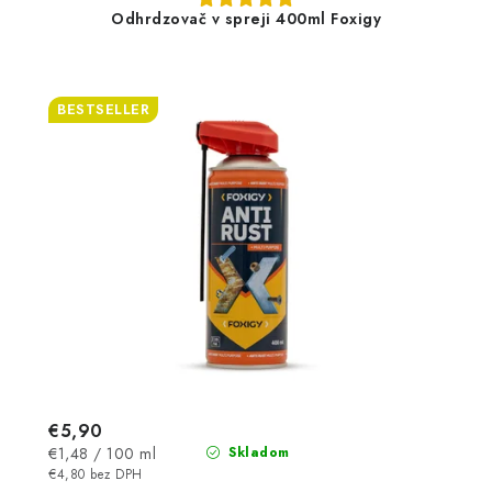
Odhrdzovač v spreji 400ml Foxigy
BESTSELLER
€5,90
Jednotková
€1,48 / 100 ml
Skladom
cena:
€4,80 bez DPH