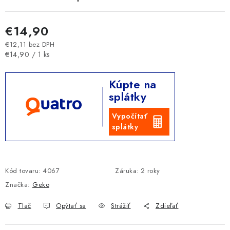
€14,90
€12,11 bez DPH
Jednotková cena:
€14,90 / 1 ks
Kúpte na
splátky
Vypočítať
splátky
Kód tovaru:
4067
Záruka
:
2 roky
Značka:
Geko
Tlač
Opýtať sa
Strážiť
Zdieľať