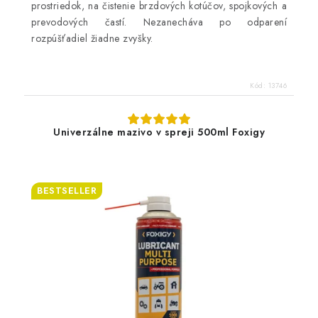
prostriedok, na čistenie brzdových kotúčov, spojkových a
prevodových častí. Nezanecháva po odparení
rozpúšťadiel žiadne zvyšky.
Kód:
13746
Univerzálne mazivo v spreji 500ml Foxigy
BESTSELLER