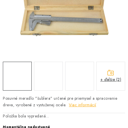
PROFI PORADŇA
GARÁŽOVÝ BAZÁR
AUTODOPLNKY
KRYCIE PLACHTY - CELTY
BALENIE A EXPEDÍCIA
Ako nakupovať
Obchodné podmienky
Doprava a platba
+ ďalšie (2)
Ochrana osobných údajov
Licenčné zmluvy k fotografiám
Osobné vyzdvihnutie v Prešove
Ako funguje Packeta?
Posuvné meradlo "šublera" určené pre priemysel a spracovanie
Doplnkové služby Profigaráž.sk
Newsletter z Profigaráž.sk
dreva, vyrobené z vystuženej ocele.
Viac informácií
Darček k objednávke
Položka bola vypredaná…
Nákup na splátky Quatro - Profigaráž.sk
Kalkulačka Quatro
Momentálne nedostupné