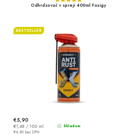
Odhrdzovač v spreji 400ml Foxigy
BESTSELLER
€5,90
Jednotková
€1,48 / 100 ml
Skladom
cena:
€4,80 bez DPH