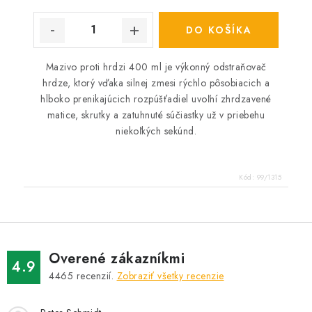
DO KOŠÍKA
Mazivo proti hrdzi 400 ml je výkonný odstraňovač
hrdze, ktorý vďaka silnej zmesi rýchlo pôsobiacich a
hlboko prenikajúcich rozpúšťadiel uvoľní zhrdzavené
matice, skrutky a zatuhnuté súčiastky už v priebehu
niekoľkých sekúnd.
Kód:
99/1315
Overené zákazníkmi
4.9
4465
recenzií.
Zobraziť všetky recenzie