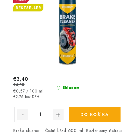
BESTSELLER
€3,40
€5,10
Skladom
Jednotková
€0,57 / 100 ml
cena:
€2,76 bez DPH
DO KOŠÍKA
Brake cleaner - Čistič bŕzd 600 ml. Bezfarebný čistiaci