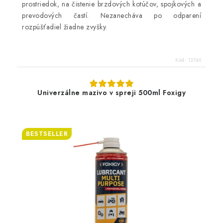
prostriedok, na čistenie brzdových kotúčov, spojkových a
prevodových častí. Nezanecháva po odparení
rozpúšťadiel žiadne zvyšky.
Kód:
13746
Univerzálne mazivo v spreji 500ml Foxigy
BESTSELLER