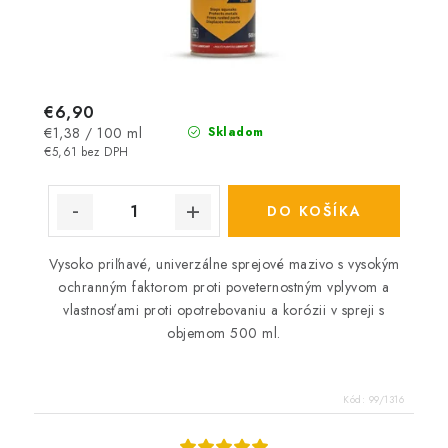
€6,90
Jednotková
€1,38 / 100 ml
Skladom
cena:
€5,61 bez DPH
DO KOŠÍKA
Vysoko priľnavé, univerzálne sprejové mazivo s vysokým
ochranným faktorom proti poveternostným vplyvom a
vlastnosťami proti opotrebovaniu a korózii v spreji s
objemom 500 ml.
Kód:
99/1316