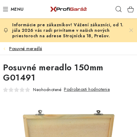
Prejsť
Hľad
na
obsah
Vážení zákazníci, od 1.
REALIZÁCIE & RIEŠENIA
júla 2026 vás radi privítame v našich nových
priestoroch na adrese Strojnícka 18, Prešov.
AKCIE A NOVINKY
Posuvné meradlá
VYBAVENIE PNEUSERVISU
Posuvné meradlo 150mm
NÁRADIE PODĽA TYPU OPRAVY
G01491
Podrobnosti hodnotenia
Neohodnotené
VYBAVENIE DIELNE
NÁRADIE
ČISTENIE A UMÝVANIE