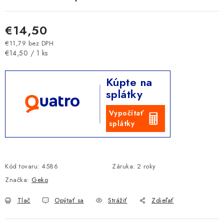
€14,50
€11,79 bez DPH
Jednotková cena:
€14,50 / 1 ks
Kúpte na
splátky
Vypočítať
splátky
Kód tovaru:
4586
Záruka
:
2 roky
Značka:
Geko
Tlač
Opýtať sa
Strážiť
Zdieľať