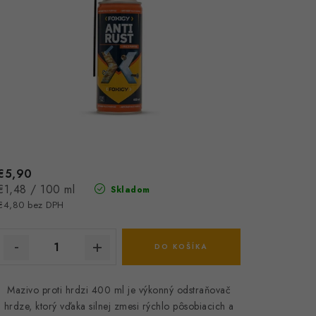
€5,90
Jednotková
€1,48 / 100 ml
Skladom
cena:
€4,80 bez DPH
DO KOŠÍKA
Mazivo proti hrdzi 400 ml je výkonný odstraňovač
hrdze, ktorý vďaka silnej zmesi rýchlo pôsobiacich a