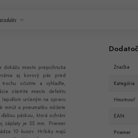
 produkty
Dodatoč
Značka
e dokážu miesto prepichnutia
chránia aj kovový pás pred
trochu očistite a vyhlaďte,
Kategória
ácie ošetrite miesto defektu
ek lepidlom určeným na opravu
Hmotnosť
ár minút a pneumatiku môžete
 ďalšou páskou, ktorá ochráni
EAN
ej záplaty je 55 mm. Priemer
ádza 10 kusov. Hríbiky majú
Priemer