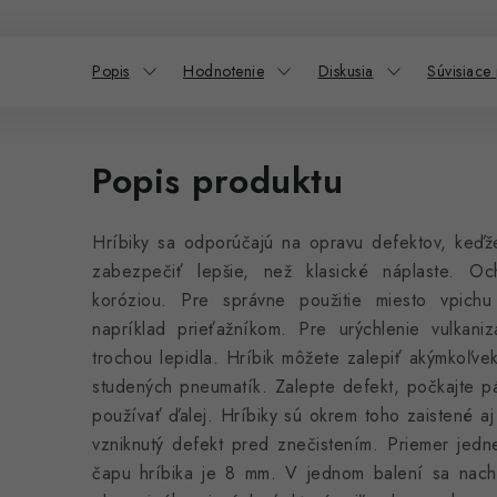
Popis
Hodnotenie
Diskusia
Súvisiace
Popis produktu
Hríbiky sa odporúčajú na opravu defektov, keďž
zabezpečiť lepšie, než klasické náplaste. O
koróziou. Pre správne použitie miesto vpichu 
napríklad prieťažníkom. Pre urýchlenie vulkaniz
trochou lepidla. Hríbik môžete zalepiť akýmkoľv
studených pneumatík. Zalepte defekt, počkajte p
používať ďalej. Hríbiky sú okrem toho zaistené aj
vzniknutý defekt pred znečistením. Priemer jedn
čapu hríbika je 8 mm. V jednom balení sa nach