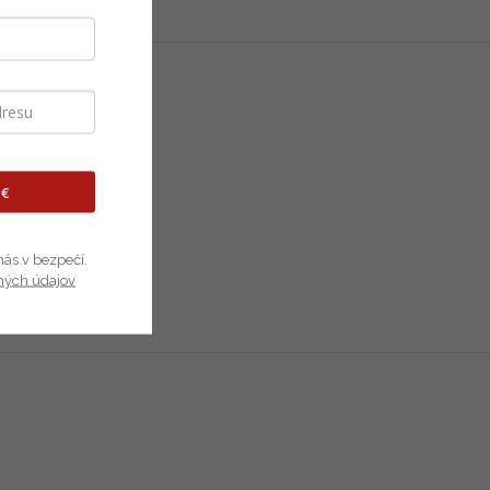
 €
nás v bezpečí.
ných údajov