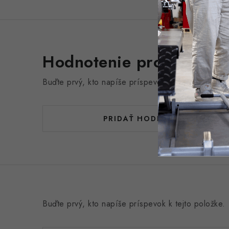
Hodnotenie produktu (0
Buďte prvý, kto napíše príspevok k tejto položke.
PRIDAŤ HODNOTENIE
Buďte prvý, kto napíše príspevok k tejto položke.