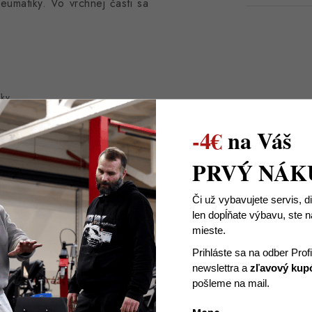
eumatiky. Vo vrchnej časti sa
iky
-4€
na Váš
PRVÝ NÁK
Či už vybavujete servis, d
len dopĺňate výbavu, ste
mieste.
Prihláste sa na odber Prof
newslettra
a
zľavový kup
pošleme na mail.