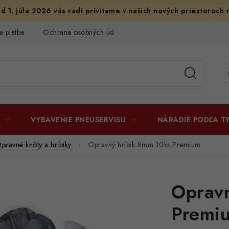
d 1. júla 2026 vás radi privítame v našich nových priestoroch 
a platba
Ochrana osobných údajov
Licenčné zmluvy k fotogr
VYBAVENIE PNEUSERVISU
NÁRADIE PODĽA T
pravné knôty a hríbiky
Opravný hríbik 8mm 10ks Premium
Opravn
Premi