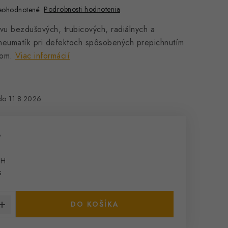
Podrobnosti hodnotenia
eohodnotené
vu bezdušových, trubicových, radiálnych a
neumatík pri defektoch spôsobených prepichnutím
tom.
Viac informácií
11.8.2026
%
PH
cena:
s
DO KOŠÍKA