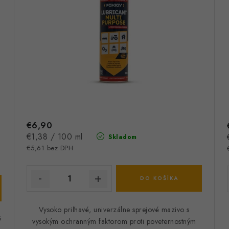
€6,90
Jednotková
€1,38 / 100 ml
Skladom
cena:
€5,61 bez DPH
DO KOŠÍKA
Vysoko priľnavé, univerzálne sprejové mazivo s
ý
vysokým ochranným faktorom proti poveternostným