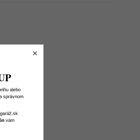
UP
ielňu alebo
 na správnom
igaráž.sk
ón
vám