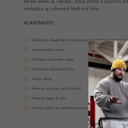
okrem iného aj náplasť, ktorá priľne k povrchu pn
nachádza aj ochranná hliníková fólia.
VLASTNOSTI:
Radiálne, diagonálne, trubicové a bezdušové pneumat
Gumárenská zmes
Ochrana kovového pásu
Hliníková ochranná fólia
Tenký okraj
Priemer vrchnej časti 55 mm
Priemer čapu 8 mm
Kovová tyčka na uľahčenie priechodu pneumatikou