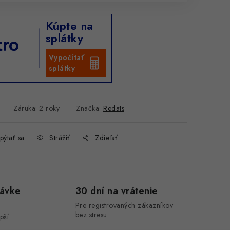
Kúpte na
splátky
Vypočítať
splátky
Záruka
:
2 roky
Značka:
Redats
pýtať sa
Strážiť
Zdieľať
návke
30 dní na vrátenie
Pre registrovaných zákazníkov
bez stresu.
pší