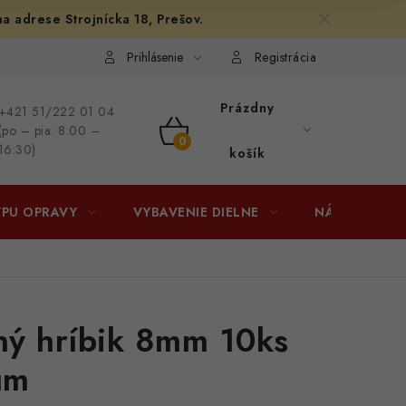
na adrese Strojnícka 18, Prešov.
afiám
Osobné vyzdvihnutie v Prešove
Ako funguje Packeta?
Prihlásenie
Registrácia
Prázdny
+421 51/222 01 04
(po – pia: 8:00 –
NÁKUPNÝ
16:30)
košík
KOŠÍK
YPU OPRAVY
VYBAVENIE DIELNE
NÁRADIE
ý hríbik 8mm 10ks
um