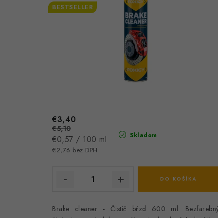
BESTSELLER
€3,40
€5,10
Skladom
Jednotková
€0,57 / 100 ml
cena:
€2,76 bez DPH
DO KOŠÍKA
Brake cleaner - Čistič bŕzd 600 ml. Bezfarebn