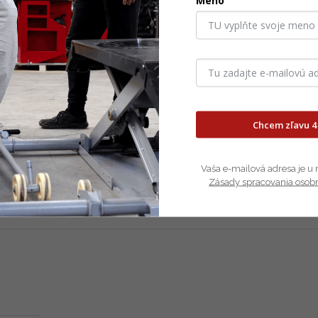
Meno
)
Chcem zľavu 4
Vaša e-mailová adresa je u 
Zásady spracovania osob