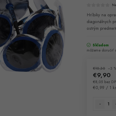
N
Hríbiky na opra
diagonálnych p
ostrým predme
Skladom
€10,30
–3 
€9,90
€8,05 bez D
Jednotková 
€0,99 / 1 k