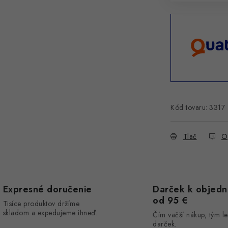
Kód tovaru:
3317
Tlač
O
Expresné doručenie
Darček k objed
od 95 €
Tisíce produktov držíme
skladom a expedujeme ihneď.
Čím väčší nákup, tým le
darček.