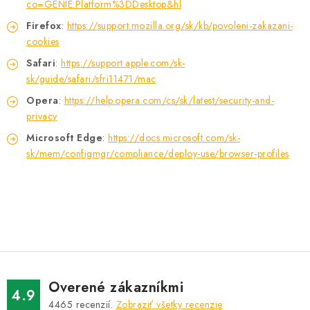
co=GENIE.Platform%3DDesktop&hl
Firefox
:
https://support.mozilla.org/sk/kb/povoleni-zakazani-
cookies
Safari
:
https://support.apple.com/sk-
sk/guide/safari/sfri11471/mac
Opera
:
https://help.opera.com/cs/sk/latest/security-and-
privacy
Microsoft Edge
:
https://docs.microsoft.com/sk-
sk/mem/configmgr/compliance/deploy-use/browser-profiles
Overené zákazníkmi
4.9
4465
recenzií.
Zobraziť všetky recenzie