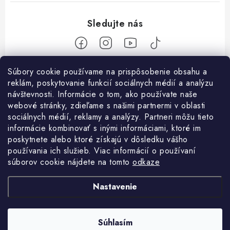
Z
Súbory cookie používame na prispôsobenie obsahu a
reklám, poskytovanie funkcií sociálnych médií a analýzu
á
návštevnosti. Informácie o tom, ako používate naše
Nakupovanie
p
webové stránky, zdieľame s našimi partnermi v oblasti
ä
Ako nakupovať
sociálnych médií, reklamy a analýzy. Partneri môžu tieto
Objednávky
t
informácie kombinovať s inými informáciami, ktoré im
Obchodné podmienky
poskytnete alebo ktoré získajú v dôsledku vášho
i
Použitie Darčekovej poukážky
O nás
používania ich služieb. Viac informácií o používaní
e
Doprava a platba
súborov cookie nájdete na tomto
odkaze
REKLAMÁCIA / VRÁTENIE TOVARU
SHOWROOM Prešov
Služby
Ochrana osobných údajov
Nastavenie
Licenčné zmluvy k fotografiám
Kontakty
Velkoobchod
Profigaráž.cz
Heureka.sk
Osobné vyzdvihnutie v Prešove
Registrácia
Revízie strojov a zariadení
Súhlasím
Copyright 2026
Profigaráž.sk
. Všetky práva vyhradené.