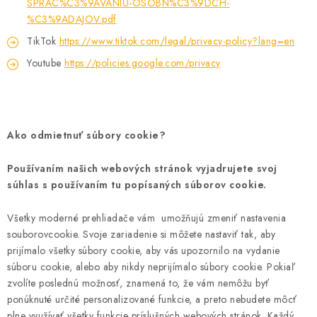
SPRAC%C3%9AVANIU-OSOBN%C3%9DCH-
%C3%9ADAJOV.pdf
TikTok
https://www.tiktok.com/legal/privacy-policy?lang=en
Youtube
https://policies.google.com/privacy
Ako odmietnuť súbory cookie?
Používaním našich webových stránok vyjadrujete svoj
súhlas s používaním tu popísaných súborov cookie.
Všetky moderné prehliadače vám umožňujú zmeniť nastavenia
souborovcookie. Svoje zariadenie si môžete nastaviť tak, aby
prijímalo všetky súbory cookie, aby vás upozornilo na vydanie
súboru cookie, alebo aby nikdy neprijímalo súbory cookie. Pokiaľ
zvolíte poslednú možnosť, znamená to, že vám nemôžu byť
ponúknuté určité personalizované funkcie, a preto nebudete môcť
plne využívať všetky funkcie príslušných webových stránok. Každý