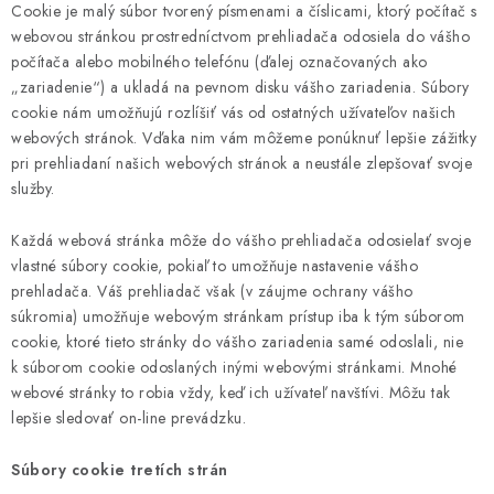
PROFI PORADŇA
Cookie je malý súbor tvorený písmenami a číslicami, ktorý počítač s
webovou stránkou prostredníctvom prehliadača odosiela do vášho
GARÁŽOVÝ BAZÁR
počítača alebo mobilného telefónu (ďalej označovaných ako
„zariadenie“) a ukladá na pevnom disku vášho zariadenia. Súbory
cookie nám umožňujú rozlíšiť vás od ostatných užívateľov našich
AUTODOPLNKY
webových stránok. Vďaka nim vám môžeme ponúknuť lepšie zážitky
pri prehliadaní našich webových stránok a neustále zlepšovať svoje
KRYCIE PLACHTY - CELTY
služby.
BALENIE A EXPEDÍCIA
Každá webová stránka môže do vášho prehliadača odosielať svoje
vlastné súbory cookie, pokiaľ to umožňuje nastavenie vášho
prehladača. Váš prehliadač však (v záujme ochrany vášho
Ako nakupovať
Obchodné podmienky
Doprava a platba
súkromia) umožňuje webovým stránkam prístup iba k tým súborom
Ochrana osobných údajov
Licenčné zmluvy k fotografiám
cookie, ktoré tieto stránky do vášho zariadenia samé odoslali, nie
Osobné vyzdvihnutie v Prešove
Ako funguje Packeta?
k súborom cookie odoslaných inými webovými stránkami. Mnohé
webové stránky to robia vždy, keď ich užívateľ navštívi. Môžu tak
Doplnkové služby Profigaráž.sk
Newsletter z Profigaráž.sk
lepšie sledovať on-line prevádzku.
Darček k objednávke
Nákup na splátky Quatro - Profigaráž.sk
Kalkulačka Quatro
Súbory cookie tretích strán