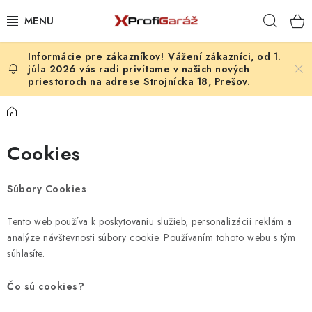
Prejsť
Hľad
na
obsah
Vážení zákazníci, od 1.
REALIZÁCIE & RIEŠENIA
júla 2026 vás radi privítame v našich nových
priestoroch na adrese Strojnícka 18, Prešov.
AKCIE A NOVINKY
Domov
VYBAVENIE PNEUSERVISU
Cookies
NÁRADIE PODĽA TYPU OPRAVY
Súbory Cookies
VYBAVENIE DIELNE
Tento web používa k poskytovaniu služieb, personalizácii reklám a
analýze návštevnosti súbory cookie. Používaním tohoto webu s tým
NÁRADIE
súhlasíte.
ČISTENIE A UMÝVANIE
Čo sú cookies?