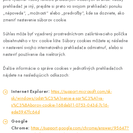
prehliadač je iný, prejdite si preto vo svojom prehliadači ponuku
„nápoveda“, „možnosti“ alebo „predvoľby“, kde sa dozviete, ako
zmeniť nastavenie súborov cookie.
Súhlas môže byť vyjadrený prostredníctvom zaškrtávacieho políčka
obsiahnutého v tzv. cookie lište. Súbory cookies môžete aj následne
v nastavení svojho internetového prehliadača odmietnuť, alebo si
nastaviť používanie iba niektorých.
Ďalšie informácie o správe cookies v jednotlivých prehliadačoch
nájdete na nasledujúcich odkazoch:
Internet Explorer:
https://support.microsoft.com/sk-
sk/windows/odstr%C3%A1nenie-a-spr%C3%A1va-
s%C3%BAborov-cookie-168dab11-0753-043d-7c16-
ede5947fc64d
Google
Chrome:
https://support.google.com/chrome/answer/95647?