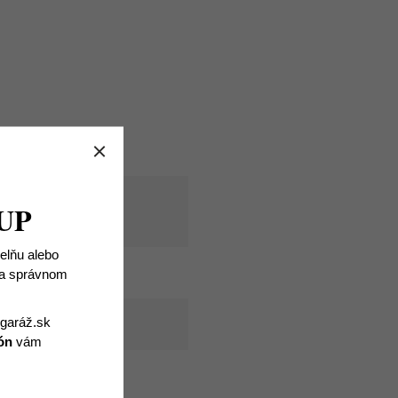
UP
ielňu alebo
 na správnom
igaráž.sk
ón
vám
snosť.