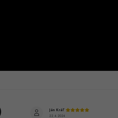
)
Ján Kráľ
22.4.2024