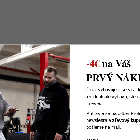
-4€
na Váš
PRVÝ NÁK
Či už vybavujete servis, d
štrukciu, hliník, oceľ odolnú voči kyselinám.
len dopĺňate výbavu, ste
mieste.
konštrukcie, hliník, oceľ odolná voči kyselinám.
Prihláste sa na odber Prof
newslettra
a
zľavový kup
pošleme na mail.
vé konštrukcie s nízkou úrovňou korózie - umožňuje vysokú dr