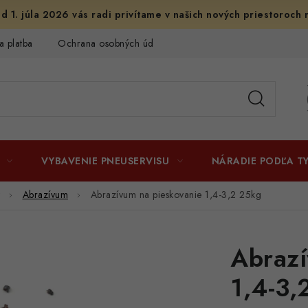
d 1. júla 2026 vás radi privítame v našich nových priestoroch 
a platba
Ochrana osobných údajov
Licenčné zmluvy k fotogr
VYBAVENIE PNEUSERVISU
NÁRADIE PODĽA T
Abrazívum
Abrazívum na pieskovanie 1,4-3,2 25kg
Abrazí
1,4-3,