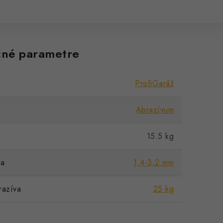
né parametre
ProfiGaráž
Abrazívum
15.5 kg
na
1,4-3,2 mm
razíva
25 kg