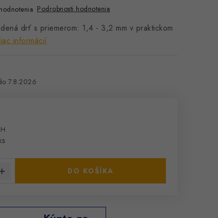
Podrobnosti hodnotenia
hodnotenia
dená drť s priemerom: 1,4 - 3,2 mm v praktickom
iac informácií
7.8.2026
PH
cena:
ks
DO KOŠÍKA