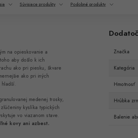
sia
Súvisiace produkty
Podobné produkty
Dodatoč
Značka
kým na opieskovanie a
toho aby došlo k ich
rachu ako pri piesku, škvare
Kategória
mernejšie ako pri iných
 hladší.
Hmotnosť
granulovanej medenej trosky,
Hrúbka zr
zlúčeniny kyslíka typických
yskytuje vo viazanom stave.
Balenie ab
ľné kovy ani azbest.