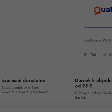
Kód tovaru:
99/6
Tlač
O
Expresné doručenie
Darček k objed
od 95 €
Tisíce produktov držíme
skladom a expedujeme ihneď.
Čím väčší nákup, tým le
darček.