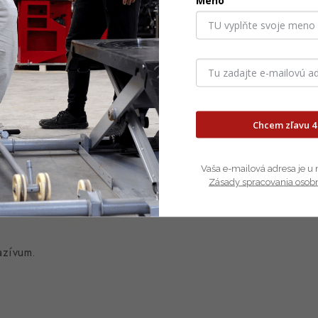
Meno
ím oceľových a kovových povrchov, potrubí, trupov a in
erov.
Chcem zľavu 4
Vaša e-mailová adresa je u 
Zásady spracovania osob
azívum.