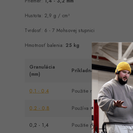
Priemer:
1,4 - 3,2 mm
Hustota: 2,9 g / cm³
Tvrdosť: 6 - 7 Mohsovej stupnici
Hmotnosť balenia:
25 kg
Granulácia
Príkladná aplikácia
(mm)
0,1 - 0,4
Použitie na ľahkú oceľovú kon
0,2 - 0,8
Používa sa na ľahké oceľové 
0,2 - 1,4
Použitie pre oceľové a kovo