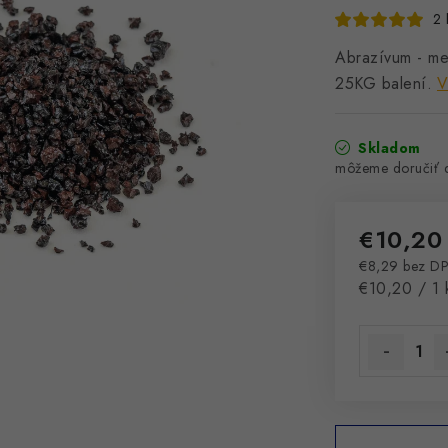
2 
Abrazívum - me
25KG balení.
V
Skladom
€10,20
€8,29 bez D
Jednotková 
€10,20 / 1 