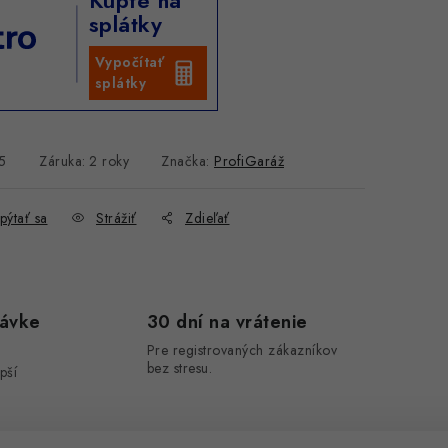
Kúpte na
splátky
Vypočítať
splátky
5
Záruka
:
2 roky
Značka:
ProfiGaráž
pýtať sa
Strážiť
Zdieľať
návke
30 dní na vrátenie
Pre registrovaných zákazníkov
bez stresu.
pší