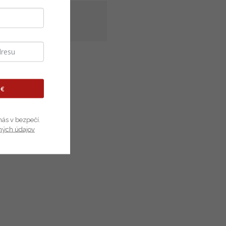
ých prvkov lodí,
 €
nás v bezpečí.
ných údajov