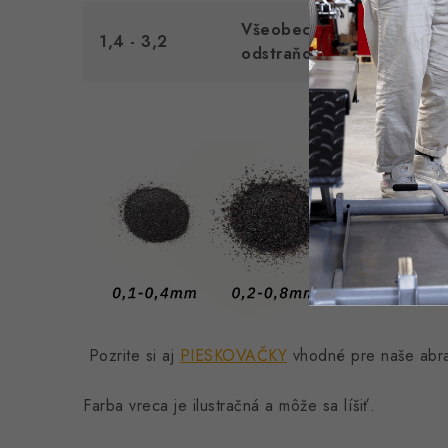
Všeobecné použitie čisten
1,4 - 3,2
odstraňovanie starých nát
Pozrite si aj
PIESKOVAČKY
vhodné pre naše abr
Farba vreca je ilustračná a môže sa líšiť.