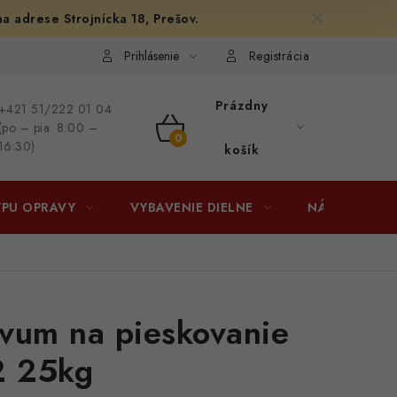
na adrese Strojnícka 18, Prešov.
afiám
Osobné vyzdvihnutie v Prešove
Ako funguje Packeta?
Prihlásenie
Registrácia
Prázdny
+421 51/222 01 04
(po – pia: 8:00 –
NÁKUPNÝ
16:30)
košík
KOŠÍK
YPU OPRAVY
VYBAVENIE DIELNE
NÁRADIE
vum na pieskovanie
2 25kg