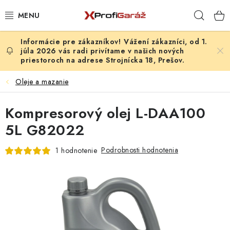
Prejsť
Hľad
na
obsah
Vážení zákazníci, od 1.
REALIZÁCIE & RIEŠENIA
júla 2026 vás radi privítame v našich nových
priestoroch na adrese Strojnícka 18, Prešov.
AKCIE A NOVINKY
Oleje a mazanie
VYBAVENIE PNEUSERVISU
Kompresorový olej L-DAA100
NÁRADIE PODĽA TYPU OPRAVY
5L G82022
Podrobnosti hodnotenia
1 hodnotenie
VYBAVENIE DIELNE
NÁRADIE
ČISTENIE A UMÝVANIE