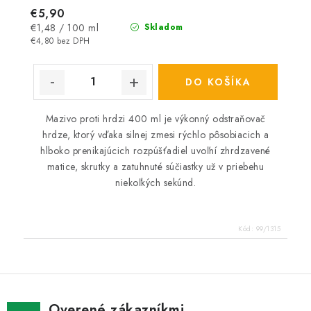
€5,90
Jednotková
€1,48 / 100 ml
Skladom
cena:
€4,80 bez DPH
DO KOŠÍKA
Mazivo proti hrdzi 400 ml je výkonný odstraňovač
hrdze, ktorý vďaka silnej zmesi rýchlo pôsobiacich a
hlboko prenikajúcich rozpúšťadiel uvoľní zhrdzavené
matice, skrutky a zatuhnuté súčiastky už v priebehu
niekoľkých sekúnd.
Kód:
99/1315
Overené zákazníkmi