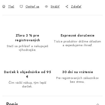
Tlač
Opýtať sa
Strážiť
Zdieľať
Zľava 3 % pre
Expresné doručenie
registrovaných
Tisíce produktov držíme skladom
a expedujeme ihneď.
Stačí sa prihlásiť a nakupuješ
výhodnejšie.
Darček k objednávke od 95
30 dní na vrátenie
€
Pre registrovaných zákazníkov
bez stresu.
Čím väčší nákup, tým lepší
darček.
Popis