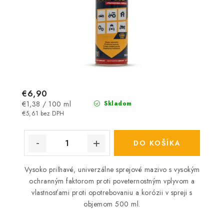
€6,90
Jednotková
€1,38 / 100 ml
Skladom
cena:
€5,61 bez DPH
DO KOŠÍKA
Vysoko priľnavé, univerzálne sprejové mazivo s vysokým
ochranným faktorom proti poveternostným vplyvom a
vlastnosťami proti opotrebovaniu a korózii v spreji s
objemom 500 ml.