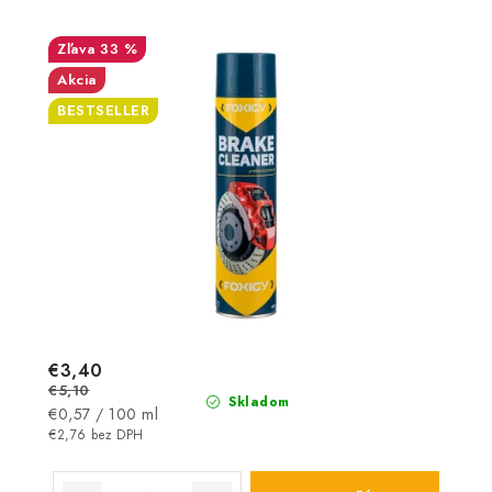
33 %
Akcia
BESTSELLER
€3,40
€5,10
Skladom
Jednotková
€0,57 / 100 ml
cena:
€2,76 bez DPH