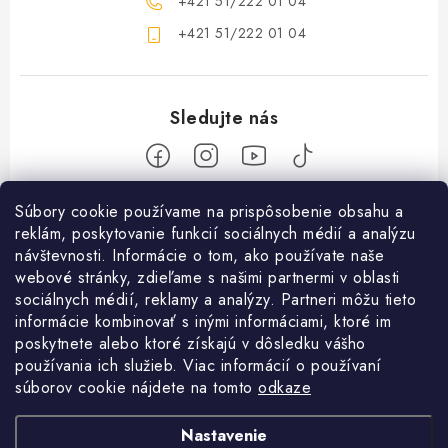
+421 51/222 01 04
+421 51/222 01 04
Z
Súbory cookie používame na prispôsobenie obsahu a
reklám, poskytovanie funkcií sociálnych médií a analýzu
á
návštevnosti. Informácie o tom, ako používate naše
Nakupovanie
p
webové stránky, zdieľame s našimi partnermi v oblasti
ä
Ako nakupovať
sociálnych médií, reklamy a analýzy. Partneri môžu tieto
Objednávky
t
informácie kombinovať s inými informáciami, ktoré im
Obchodné podmienky
poskytnete alebo ktoré získajú v dôsledku vášho
i
Použitie Darčekovej poukážky
O nás
používania ich služieb. Viac informácií o používaní
e
Doprava a platba
súborov cookie nájdete na tomto
odkaze
REKLAMÁCIA / VRÁTENIE TOVARU
SHOWROOM Prešov
Služby
Ochrana osobných údajov
Nastavenie