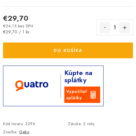
€29,70
€24,15 bez DPH
Jednotková cena:
€29,70 / 1 ks
DO KOŠÍKA
Kúpte na
splátky
Vypočítať
splátky
Kód tovaru:
3296
Záruka
:
2 roky
Značka:
Geko